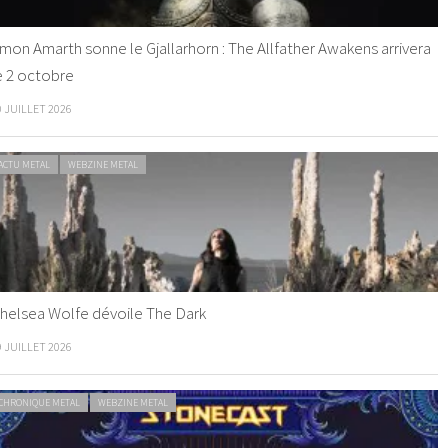
mon Amarth sonne le Gjallarhorn : The Allfather Awakens arrivera
e 2 octobre
0 JUILLET 2026
ACTU METAL
WEBZINE METAL
helsea Wolfe dévoile The Dark
9 JUILLET 2026
CHRONIQUE METAL
WEBZINE METAL