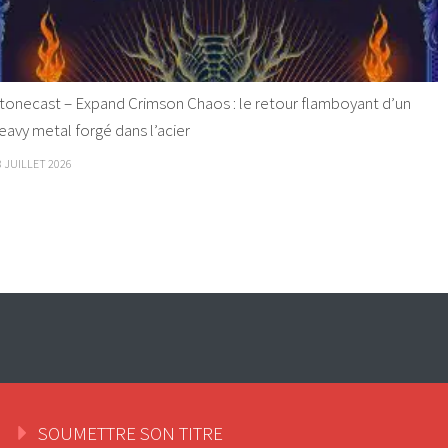
tonecast – Expand Crimson Chaos : le retour flamboyant d’un
eavy metal forgé dans l’acier
8 JUILLET 2026
SOUMETTRE SON TITRE