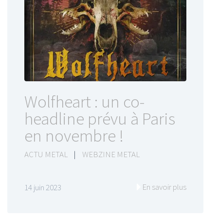
Wolfheart : un co-
headline prévu à Paris
en novembre !
ACTU METAL
|
WEBZINE METAL
En savoir plus
14 juin 2023