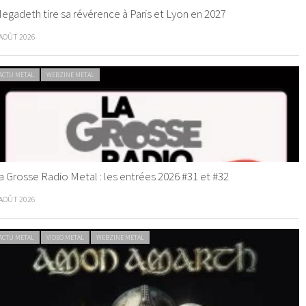
egadeth tire sa révérence à Paris et Lyon en 2027
 AOÛT 2026
ACTU METAL
WEBZINE METAL
a Grosse Radio Metal : les entrées 2026 #31 et #32
 AOÛT 2026
ACTU METAL
VIDEO METAL
WEBZINE METAL