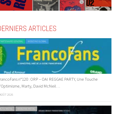
DERNIERS ARTICLES
PARTENAIRE GENERAL
WEBZINE GLOBAL
rancoFans n°120 : ORP – OAI REGGAE PARTY, Une Touche
’Optimisme, Marty, David McNeil…
 AOÛT 2026
ACTU METAL
WEBZINE METAL