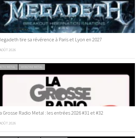
egadeth tire sa révérence à Paris et Lyon en 2027
 AOÛT 2026
ACTU METAL
WEBZINE METAL
a Grosse Radio Metal : les entrées 2026 #31 et #32
 AOÛT 2026