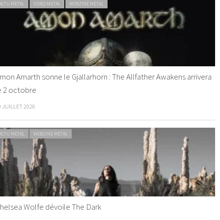
ACTU METAL
VIDEO METAL
WEBZINE METAL
mon Amarth sonne le Gjallarhorn : The Allfather Awakens arrivera
e 2 octobre
0 JUILLET 2026
ACTU METAL
WEBZINE METAL
helsea Wolfe dévoile The Dark