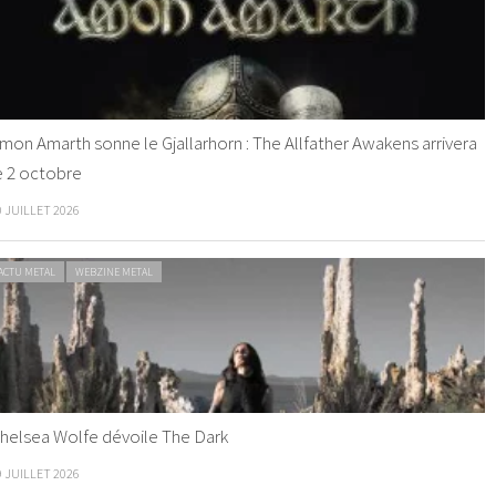
mon Amarth sonne le Gjallarhorn : The Allfather Awakens arrivera
e 2 octobre
0 JUILLET 2026
ACTU METAL
WEBZINE METAL
helsea Wolfe dévoile The Dark
9 JUILLET 2026