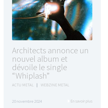
Architects annonce un
nouvel album et
dévoile le single
“Whiplash”
ACTU METAL
|
WEBZINE METAL
En savoir plus
20 novembre 2024