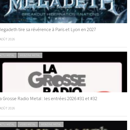
egadeth tire sa révérence à Paris et Lyon en 2027
 AOÛT 2026
ACTU METAL
WEBZINE METAL
a Grosse Radio Metal : les entrées 2026 #31 et #32
 AOÛT 2026
ACTU METAL
VIDEO METAL
WEBZINE METAL