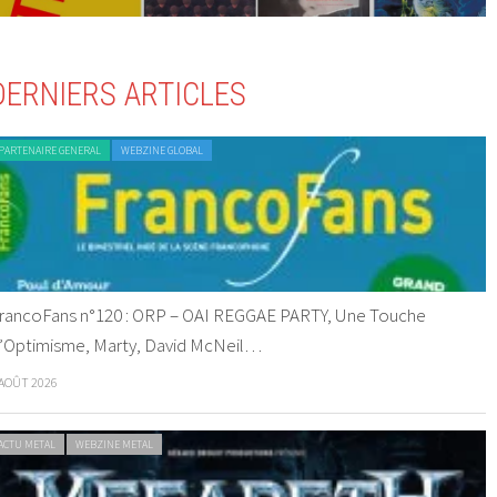
DERNIERS ARTICLES
PARTENAIRE GENERAL
WEBZINE GLOBAL
rancoFans n°120 : ORP – OAI REGGAE PARTY, Une Touche
’Optimisme, Marty, David McNeil…
 AOÛT 2026
ACTU METAL
WEBZINE METAL