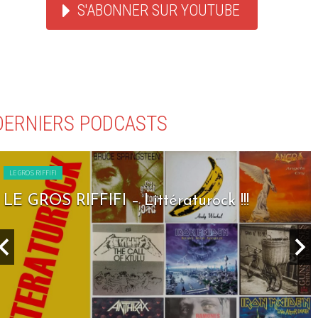
S'ABONNER SUR YOUTUBE
DERNIERS PODCASTS
LE GROS RIFFIFI
 – Littératurock !!!
LE GROS RIFFIF