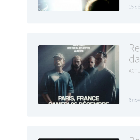
15 d
Re
da
ACTU
6 no