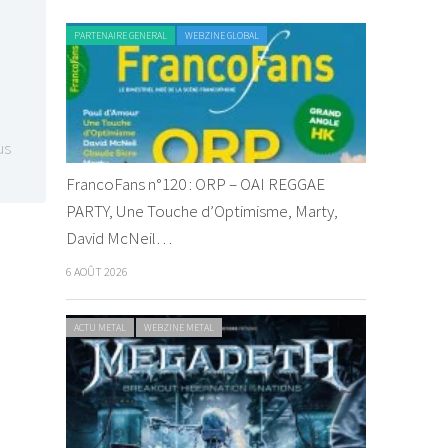
PARTENAIRE GENERAL
WEBZINE GLOBAL
us
FrancoFans n°120 : ORP – OAI REGGAE
PARTY, Une Touche d’Optimisme, Marty,
David McNeil…
6 AOÛT 2026
ACTU METAL
WEBZINE METAL