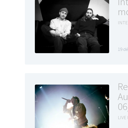
In
mo
INTE
19 d
Re
Au
06
LIVE