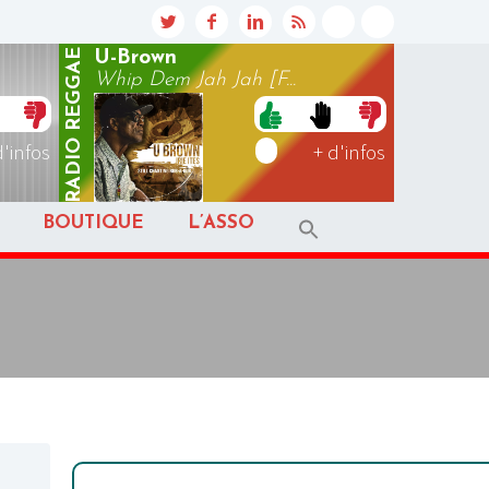
REGGAE
U-Brown
Whip Dem Jah Jah [F...
RADIO
d'infos
+ d'infos
BOUTIQUE
L’ASSO