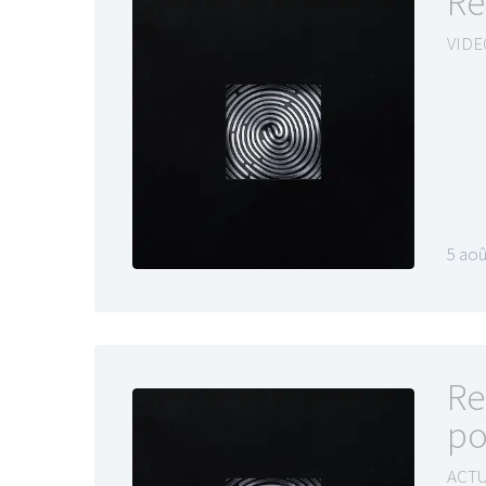
Re
VIDE
LE GROS RIFFIF
LE GRO
Christm
5 aoû
Re
po
ACTU