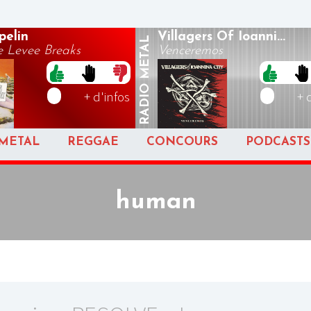
pelin
Villagers Of Ioanni...
METAL
 Levee Breaks
Venceremos
RADIO
+ d'infos
+ 
METAL
REGGAE
CONCOURS
PODCASTS
human