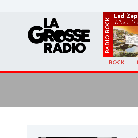
Led Zep
ROCK
When The
RADIO
ROCK