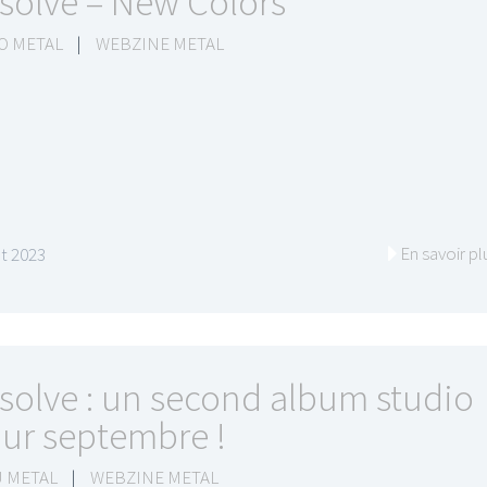
solve – New Colors
O METAL
|
WEBZINE METAL
I
LE GROS RIFFIFI
S RIFFIFI –
LE GROS RIFFIFI – Su
as Riffifi 2025 !!!
The Covers !!!
En savoir pl
t 2023
solve : un second album studio
ur septembre !
 METAL
|
WEBZINE METAL