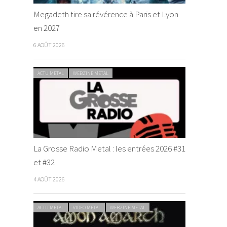
Megadeth tire sa révérence à Paris et Lyon
en 2027
6 AOÛT 2026
ACTU METAL
WEBZINE METAL
La Grosse Radio Metal : les entrées 2026 #31
et #32
4 AOÛT 2026
ACTU METAL
VIDEO METAL
WEBZINE METAL