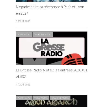
Megadeth tire sa révérence à Paris et Lyon
en 2027
6 AOÛT 2026
ACTU METAL
WEBZINE METAL
La Grosse Radio Metal : les entrées 2026 #31
et #32
4 AOÛT 2026
ACTU METAL
VIDEO METAL
WEBZINE METAL