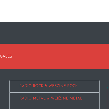
EGALES
RADIO ROCK & WEBZINE ROCK
RADIO METAL & WEBZINE METAL