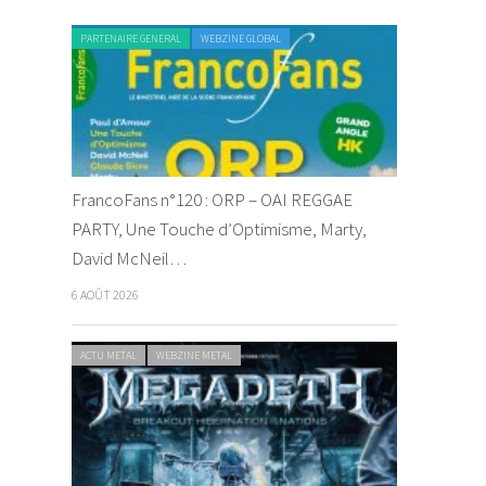
PARTENAIRE GENERAL
WEBZINE GLOBAL
FrancoFans n°120 : ORP – OAI REGGAE
PARTY, Une Touche d’Optimisme, Marty,
David McNeil…
6 AOÛT 2026
ACTU METAL
WEBZINE METAL