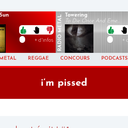
 Sun
Towering
METAL
To Die Once And Eme...
RADIO
+ d'infos
+ 
METAL
REGGAE
CONCOURS
PODCASTS
i’m pissed