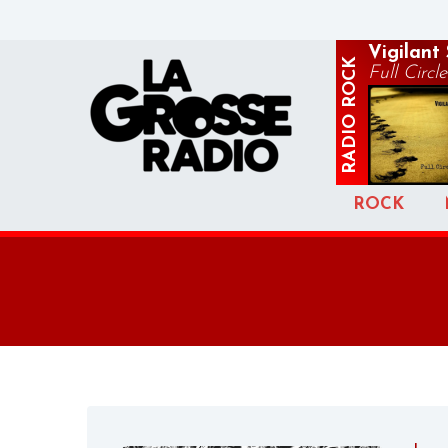
Vigilant
ROCK
Full Circle
RADIO
ROCK