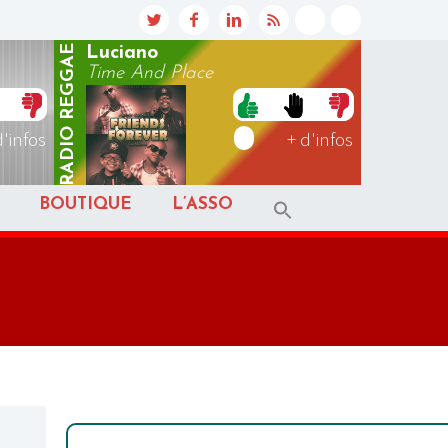
REGGAE
Luciano
Time And Place
RADIO
d'infos
+ d'infos
BOUTIQUE
L’ASSO