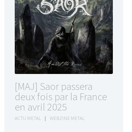
[MAJ] Saor passera
deux fois par la France
en avril 2025
ACTU METAL
|
WEBZINE METAL