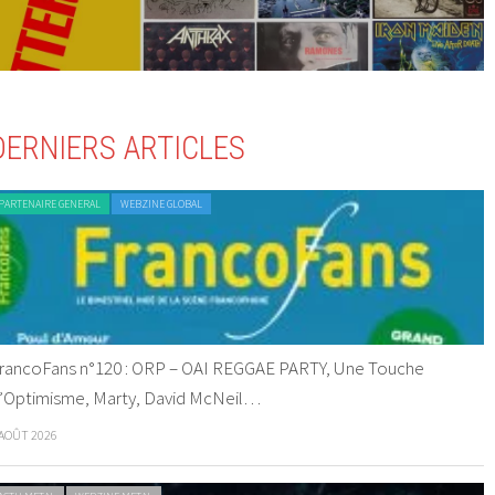
DERNIERS ARTICLES
PARTENAIRE GENERAL
WEBZINE GLOBAL
rancoFans n°120 : ORP – OAI REGGAE PARTY, Une Touche
’Optimisme, Marty, David McNeil…
 AOÛT 2026