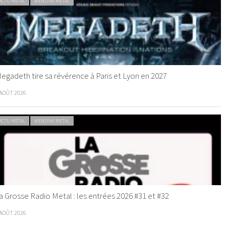
ACTU METAL
WEBZINE METAL
egadeth tire sa révérence à Paris et Lyon en 2027
 AOÛT 2026
ACTU METAL
WEBZINE METAL
a Grosse Radio Metal : les entrées 2026 #31 et #32
 AOÛT 2026