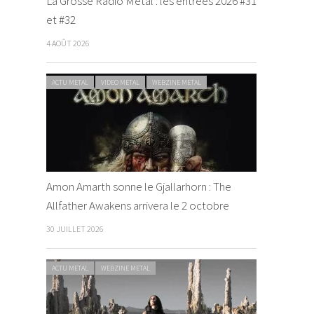
La Grosse Radio Metal : les entrées 2026 #31
et #32
4 AOÛT 2026
ACTU METAL
VIDEO METAL
WEBZINE METAL
Amon Amarth sonne le Gjallarhorn : The
Allfather Awakens arrivera le 2 octobre
30 JUILLET 2026
ACTU METAL
WEBZINE METAL