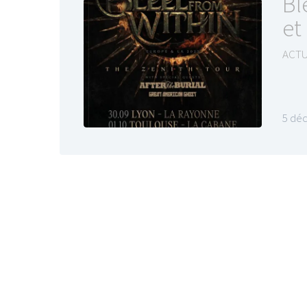
Bl
et
ACTU
5 dé