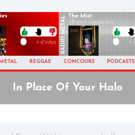
ies
The Mist
METAL
(Brain) Geppetto's ...
RADIO
+ d'infos
+ 
METAL
REGGAE
CONCOURS
PODCASTS
In Place Of Your Halo