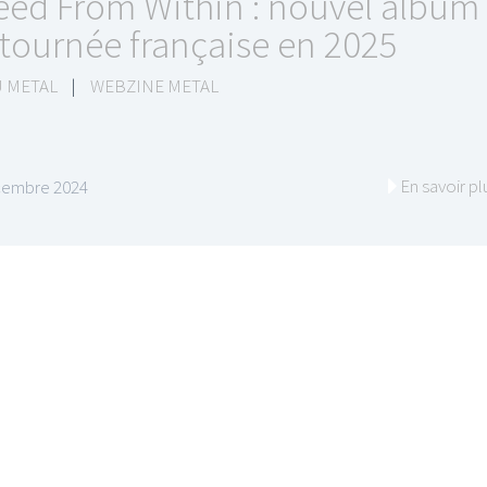
eed From Within : nouvel album
 tournée française en 2025
 METAL
|
WEBZINE METAL
En savoir pl
cembre 2024