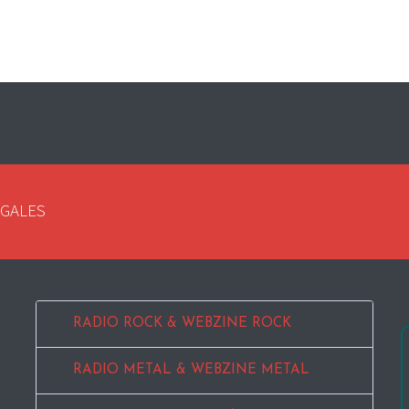
EGALES
RADIO ROCK & WEBZINE ROCK
RADIO METAL & WEBZINE METAL