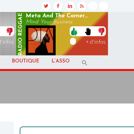
REGGAE
Meta And The Corner...
Mind Your Business
RADIO
d'infos
+ d'infos
BOUTIQUE
L’ASSO