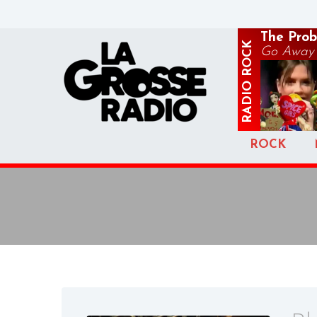
The Prob
ROCK
Go Away
RADIO
ROCK