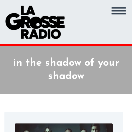
in the shadow of your
shadow