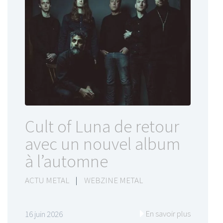
Cult of Luna de retour
avec un nouvel album
à l’automne
ACTU METAL
|
WEBZINE METAL
En savoir plus
16 juin 2026