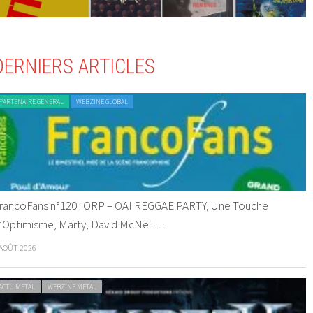
DERNIERS ARTICLES
PARTENAIRE GENERAL
WEBZINE GLOBAL
rancoFans n°120 : ORP – OAI REGGAE PARTY, Une Touche
’Optimisme, Marty, David McNeil…
 AOÛT 2026
ACTU METAL
WEBZINE METAL