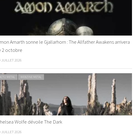
mon Amarth sonne le Gjallarhorn : The Allfather Awakens arrivera
e 2 octobre
0 JUILLET 2026
ACTU METAL
WEBZINE METAL
helsea Wolfe dévoile The Dark
9 JUILLET 2026