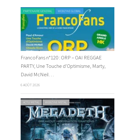
PARTENAIRE GENERAL
WEBZINE GLOBAL
FrancoFans n°120 : ORP – OAI REGGAE
PARTY, Une Touche d’Optimisme, Marty,
David McNeil…
6 AOÛT 2026
ACTU METAL
WEBZINE METAL