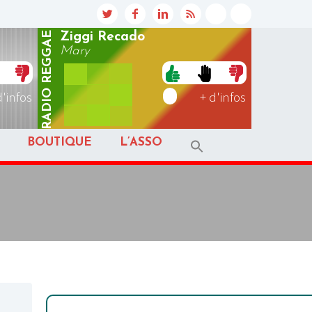
REGGAE
Ziggi Recado
Mary
RADIO
d'infos
+ d'infos
BOUTIQUE
L’ASSO