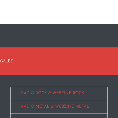
EGALES
RADIO ROCK & WEBZINE ROCK
RADIO METAL & WEBZINE METAL