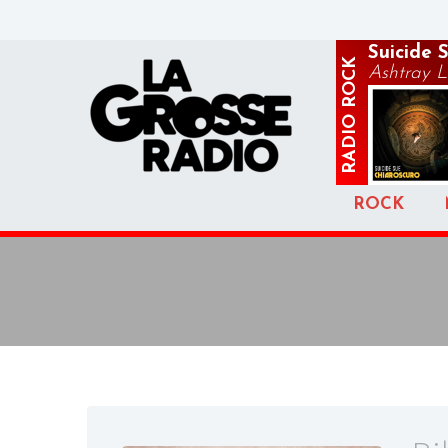
Suicide 
ROCK
Ashtray 
RADIO
ROCK