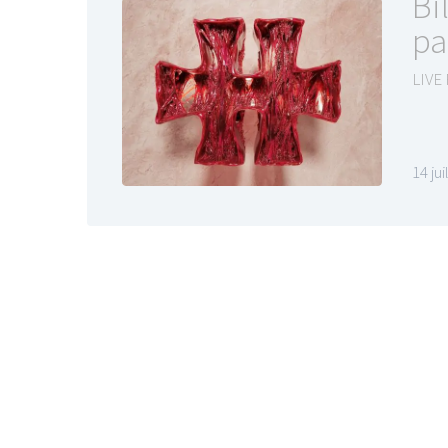
Bi
pa
LIVE
14 ju