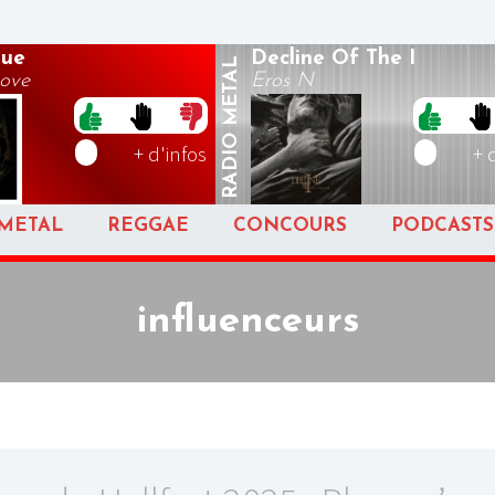
Sue
Decline Of The I
METAL
Love
Eros N
RADIO
+ d'infos
+ 
METAL
REGGAE
CONCOURS
PODCASTS
influenceurs