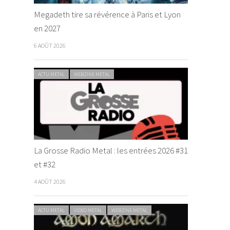
Megadeth tire sa révérence à Paris et Lyon
en 2027
6 AOÛT 2026
ACTU METAL
WEBZINE METAL
La Grosse Radio Metal : les entrées 2026 #31
et #32
4 AOÛT 2026
ACTU METAL
VIDEO METAL
WEBZINE METAL