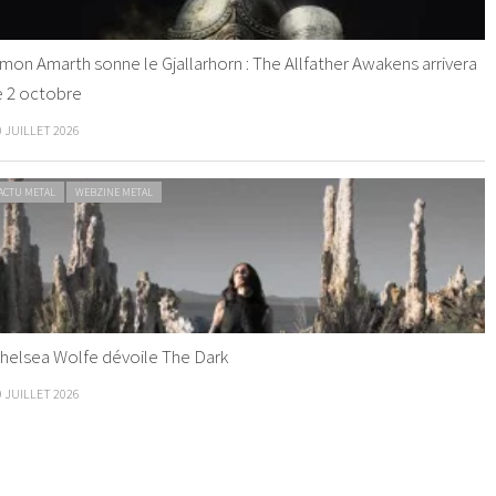
mon Amarth sonne le Gjallarhorn : The Allfather Awakens arrivera
e 2 octobre
0 JUILLET 2026
ACTU METAL
WEBZINE METAL
helsea Wolfe dévoile The Dark
9 JUILLET 2026