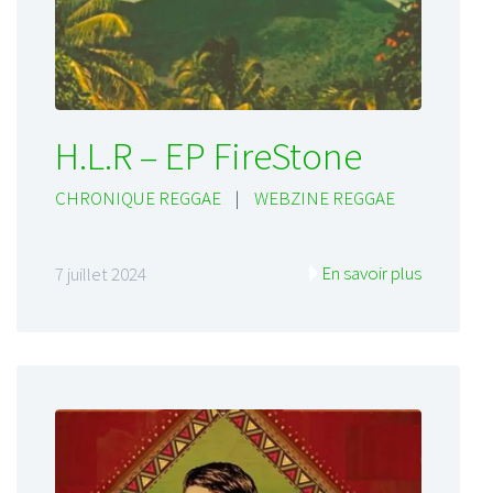
H.L.R – EP FireStone
CHRONIQUE REGGAE
|
WEBZINE REGGAE
En savoir plus
7 juillet 2024