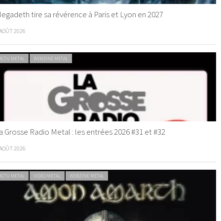
egadeth tire sa révérence à Paris et Lyon en 2027
 AOÛT 2026
ACTU METAL
WEBZINE METAL
a Grosse Radio Metal : les entrées 2026 #31 et #32
 AOÛT 2026
ACTU METAL
VIDEO METAL
WEBZINE METAL