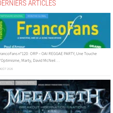
DERNIERS ARTICLES
PARTENAIRE GENERAL
WEBZINE GLOBAL
rancoFans n°120 : ORP – OAI REGGAE PARTY, Une Touche
’Optimisme, Marty, David McNeil…
 AOÛT 2026
ACTU METAL
WEBZINE METAL