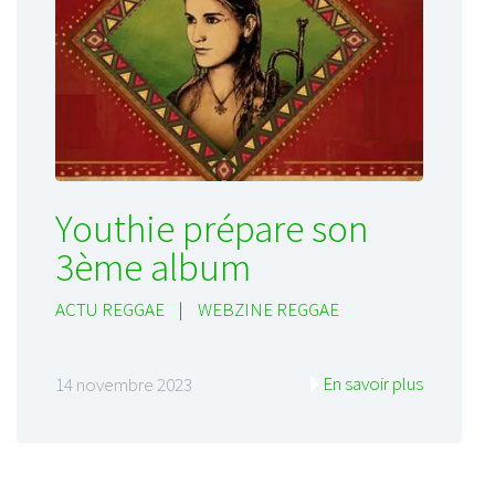
Youthie prépare son
3ème album
ACTU REGGAE
|
WEBZINE REGGAE
En savoir plus
14 novembre 2023