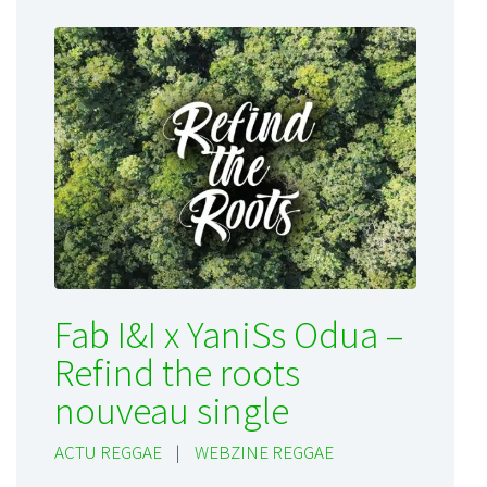
Fab I&I x YaniSs Odua –
Refind the roots
nouveau single
ACTU REGGAE
|
WEBZINE REGGAE