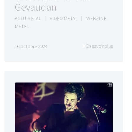
Gevaudan
ACTU METAL
|
VIDEO METAL
|
WEBZINE
METAL
En savoir plus
16 octobre 2024