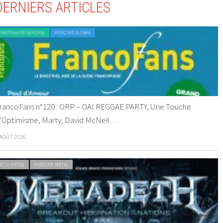
DERNIERS ARTICLES
PARTENAIRE GENERAL
WEBZINE GLOBAL
rancoFans n°120 : ORP – OAI REGGAE PARTY, Une Touche
’Optimisme, Marty, David McNeil…
 AOÛT 2026
ACTU METAL
WEBZINE METAL