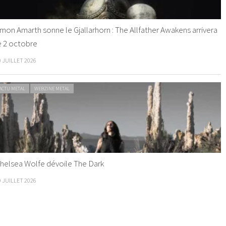
mon Amarth sonne le Gjallarhorn : The Allfather Awakens arrivera
e 2 octobre
0 JUILLET 2026
ACTU METAL
WEBZINE METAL
helsea Wolfe dévoile The Dark
9 JUILLET 2026