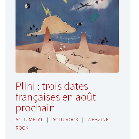
Plini : trois dates
françaises en août
prochain
ACTU METAL
|
ACTU ROCK
|
WEBZINE
ROCK