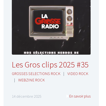
Les Gros clips 2025 #35
GROSSES SELECTIONS ROCK
|
VIDEO ROCK
|
WEBZINE ROCK
En savoir plus
14 décembre 2025