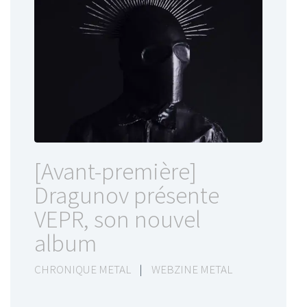
[Avant-première]
Dragunov présente
VEPR, son nouvel
album
CHRONIQUE METAL
|
WEBZINE METAL