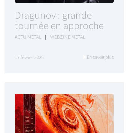
Dragunov : grande
tournée en approche
ACTU METAL
|
WEBZINE METAL
En savoir plus
17 février 2025