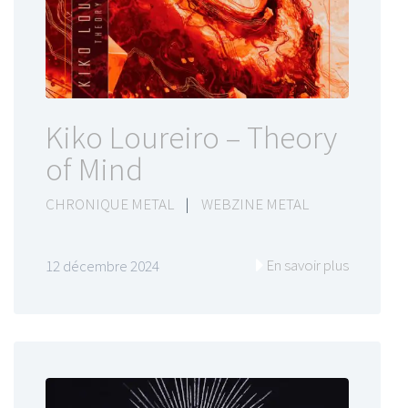
Kiko Loureiro – Theory
of Mind
CHRONIQUE METAL
|
WEBZINE METAL
En savoir plus
12 décembre 2024