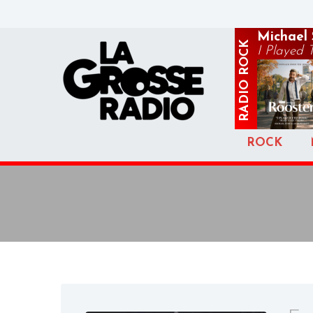
Michael 
ROCK
I Played 
RADIO
ROCK