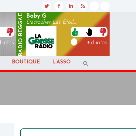
REGGAE
Baby G
Decrocher Les Etoil...
RADIO
d'infos
+ d'infos
BOUTIQUE
L’ASSO