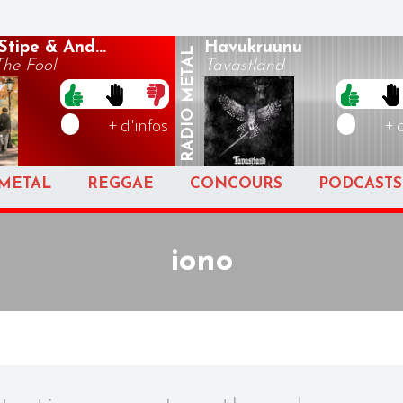
Stipe & And...
Havukruunu
METAL
The Fool
Tavastland
RADIO
+ d'infos
+ 
METAL
REGGAE
CONCOURS
PODCASTS
iono