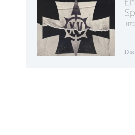
En
Sp
INTE
13 s