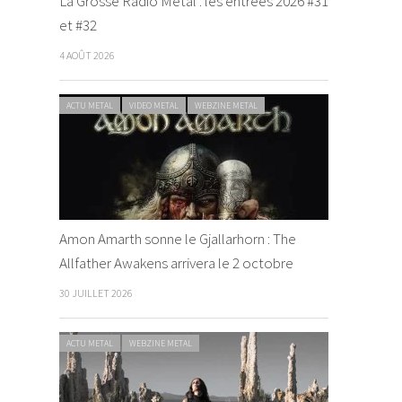
La Grosse Radio Metal : les entrées 2026 #31
et #32
4 AOÛT 2026
ACTU METAL
VIDEO METAL
WEBZINE METAL
Amon Amarth sonne le Gjallarhorn : The
Allfather Awakens arrivera le 2 octobre
30 JUILLET 2026
ACTU METAL
WEBZINE METAL