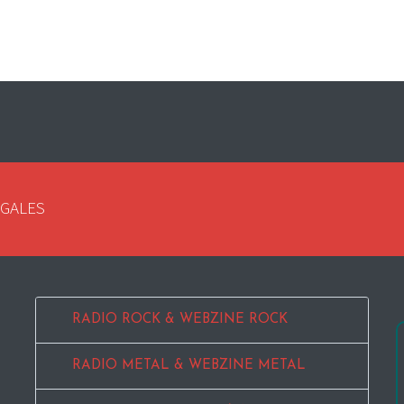
EGALES
RADIO ROCK & WEBZINE ROCK
RADIO METAL & WEBZINE METAL