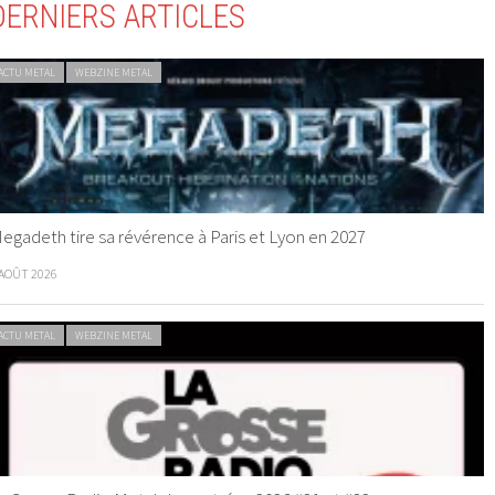
DERNIERS ARTICLES
ACTU METAL
WEBZINE METAL
egadeth tire sa révérence à Paris et Lyon en 2027
 AOÛT 2026
ACTU METAL
WEBZINE METAL