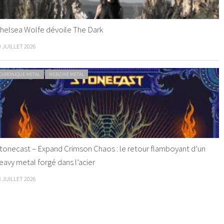
helsea Wolfe dévoile The Dark
9 JUILLET 2026
CHRONIQUE METAL
WEBZINE METAL
tonecast – Expand Crimson Chaos : le retour flamboyant d’un
eavy metal forgé dans l’acier
8 JUILLET 2026