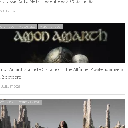
a Grosse Radio Metal : les entrées 2026 #31 et #32
 AOÛT 2026
ACTU METAL
VIDEO METAL
WEBZINE METAL
mon Amarth sonne le Gjallarhorn : The Allfather Awakens arrivera
e 2 octobre
0 JUILLET 2026
ACTU METAL
WEBZINE METAL