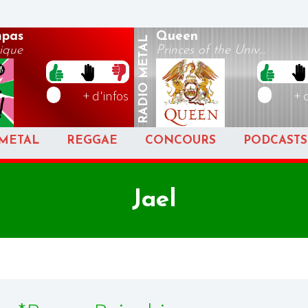
pas
Queen
METAL
tique
Princes of the Univ...
RADIO
+ d'infos
+ 
METAL
REGGAE
CONCOURS
PODCASTS
Jael