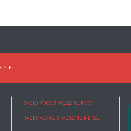
EGALES
RADIO ROCK & WEBZINE ROCK
RADIO METAL & WEBZINE METAL