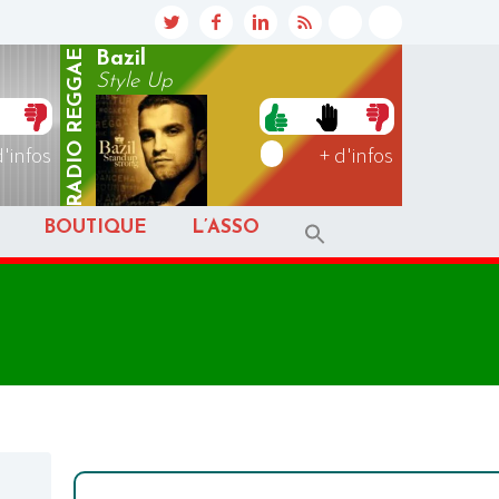
REGGAE
Bazil
Style Up
RADIO
d'infos
+ d'infos
BOUTIQUE
L’ASSO