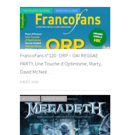
PARTENAIRE GENERAL
WEBZINE GLOBAL
FrancoFans n°120 : ORP – OAI REGGAE
PARTY, Une Touche d’Optimisme, Marty,
David McNeil…
6 AOÛT 2026
ACTU METAL
WEBZINE METAL