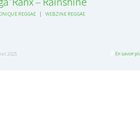
ga*Ranx – Rainshine
ONIQUE REGGAE
|
WEBZINE REGGAE
En savoir pl
illet 2025