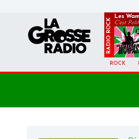
Les Wam
ROCK
C'est Poli
RADIO
ROCK