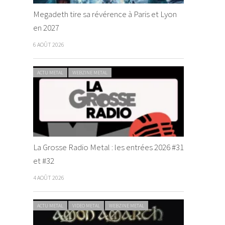
Megadeth tire sa révérence à Paris et Lyon
en 2027
6 AOÛT 2026
ACTU METAL
WEBZINE METAL
La Grosse Radio Metal : les entrées 2026 #31
et #32
4 AOÛT 2026
ACTU METAL
VIDEO METAL
WEBZINE METAL