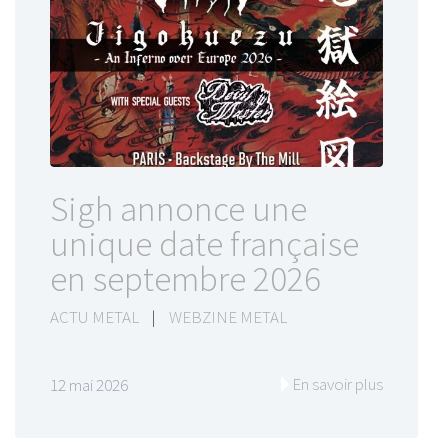
Sigh annonce une
unique date française
en septembre 2026
ACTU METAL
|
WEBZINE METAL
En savoir plus
12 mai 2026