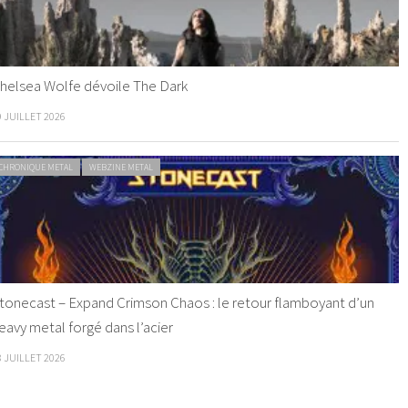
helsea Wolfe dévoile The Dark
9 JUILLET 2026
CHRONIQUE METAL
WEBZINE METAL
tonecast – Expand Crimson Chaos : le retour flamboyant d’un
eavy metal forgé dans l’acier
8 JUILLET 2026