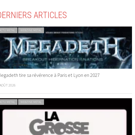
DERNIERS ARTICLES
ACTU METAL
WEBZINE METAL
egadeth tire sa révérence à Paris et Lyon en 2027
 AOÛT 2026
ACTU METAL
WEBZINE METAL