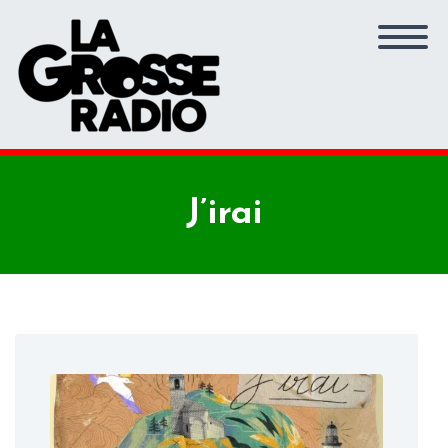
J’irai