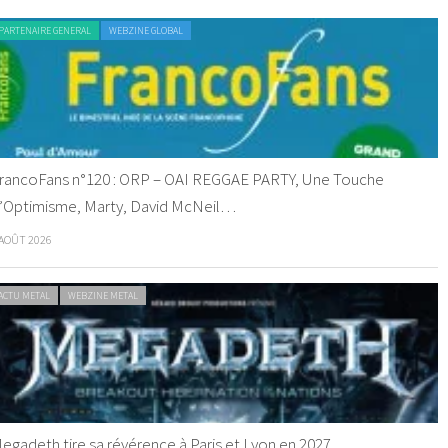
PARTENAIRE GENERAL
WEBZINE GLOBAL
rancoFans n°120 : ORP – OAI REGGAE PARTY, Une Touche
’Optimisme, Marty, David McNeil…
 AOÛT 2026
ACTU METAL
WEBZINE METAL
egadeth tire sa révérence à Paris et Lyon en 2027