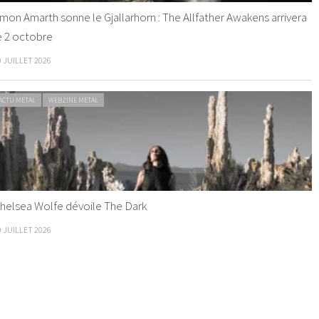
mon Amarth sonne le Gjallarhorn : The Allfather Awakens arrivera
e 2 octobre
0 JUILLET 2026
ACTU METAL
WEBZINE METAL
helsea Wolfe dévoile The Dark
9 JUILLET 2026