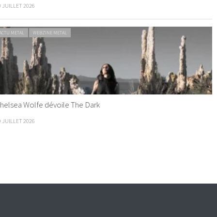
0 JUILLET 2026
ACTU METAL
WEBZINE METAL
helsea Wolfe dévoile The Dark
9 JUILLET 2026