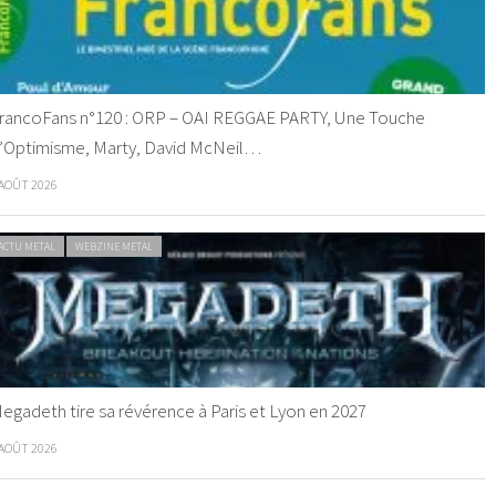
rancoFans n°120 : ORP – OAI REGGAE PARTY, Une Touche
’Optimisme, Marty, David McNeil…
 AOÛT 2026
ACTU METAL
WEBZINE METAL
egadeth tire sa révérence à Paris et Lyon en 2027
 AOÛT 2026