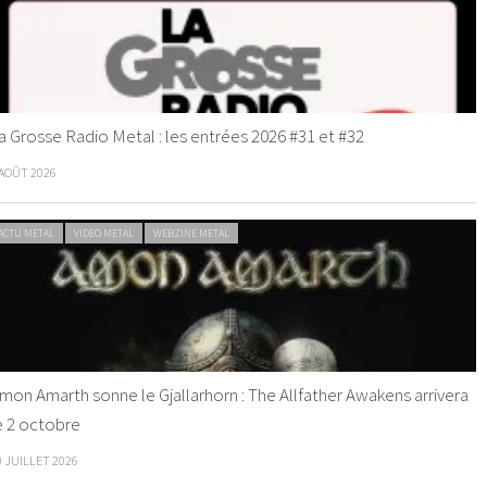
a Grosse Radio Metal : les entrées 2026 #31 et #32
 AOÛT 2026
ACTU METAL
VIDEO METAL
WEBZINE METAL
mon Amarth sonne le Gjallarhorn : The Allfather Awakens arrivera
e 2 octobre
0 JUILLET 2026