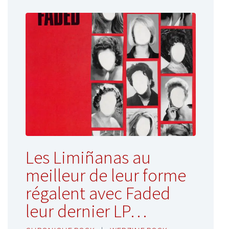
Les Limiñanas au
meilleur de leur forme
régalent avec Faded
leur dernier LP…