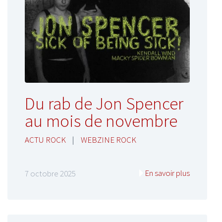
Du rab de Jon Spencer
au mois de novembre
ACTU ROCK
|
WEBZINE ROCK
En savoir plus
7 octobre 2025