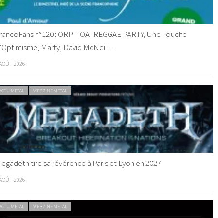
rancoFans n°120 : ORP – OAI REGGAE PARTY, Une Touche
’Optimisme, Marty, David McNeil…
 AOÛT 2026
ACTU METAL
WEBZINE METAL
egadeth tire sa révérence à Paris et Lyon en 2027
 AOÛT 2026
ACTU METAL
WEBZINE METAL