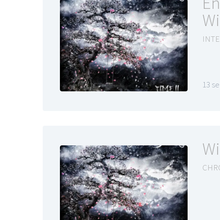
En
Wi
INTE
13 s
Wi
CHR