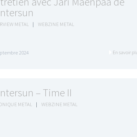
tretien avec Jari Mäenpää de
ntersun
RVIEW METAL
|
WEBZINE METAL
En savoir pl
eptembre 2024
ntersun – Time II
ONIQUE METAL
|
WEBZINE METAL