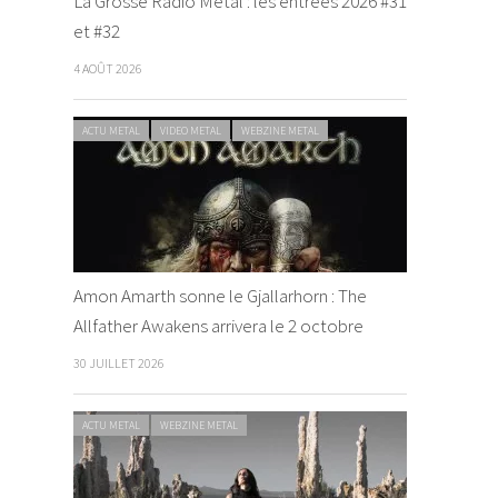
La Grosse Radio Metal : les entrées 2026 #31
et #32
4 AOÛT 2026
ACTU METAL
VIDEO METAL
WEBZINE METAL
Amon Amarth sonne le Gjallarhorn : The
Allfather Awakens arrivera le 2 octobre
30 JUILLET 2026
ACTU METAL
WEBZINE METAL