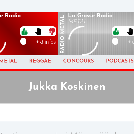
e Radio
La Grosse Radio
METAL
METAL
RADIO
+ d'infos
+ 
METAL
REGGAE
CONCOURS
PODCASTS
Jukka Koskinen