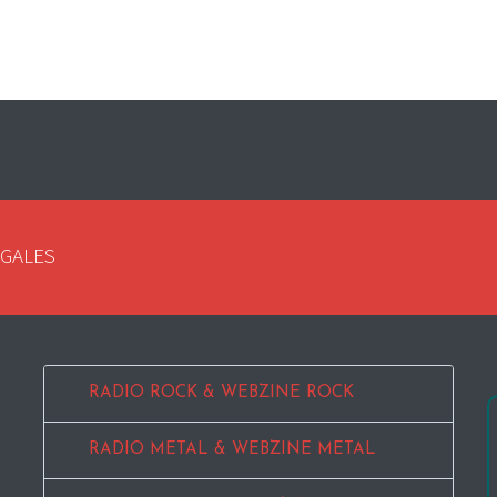
EGALES
RADIO ROCK & WEBZINE ROCK
RADIO METAL & WEBZINE METAL