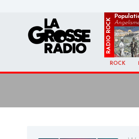
Populatio
ROCK
Angelism
RADIO
ROCK