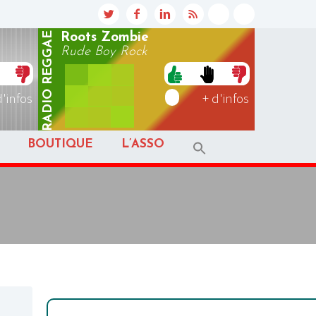
REGGAE
Roots Zombie
Rude Boy Rock
RADIO
d'infos
+ d'infos
BOUTIQUE
L’ASSO