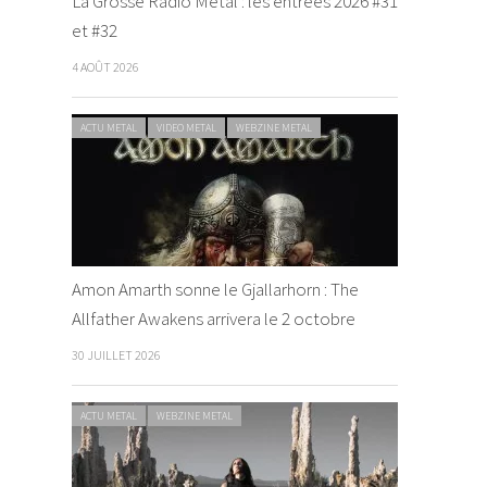
La Grosse Radio Metal : les entrées 2026 #31
et #32
4 AOÛT 2026
ACTU METAL
VIDEO METAL
WEBZINE METAL
Amon Amarth sonne le Gjallarhorn : The
Allfather Awakens arrivera le 2 octobre
30 JUILLET 2026
ACTU METAL
WEBZINE METAL