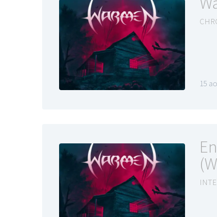
Wa
CHR
15 ao
En
(W
INTE