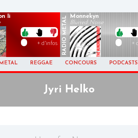
n Ii
Monnekyn
METAL
e
Blurred Noise
RADIO
+ d'infos
+ 
METAL
REGGAE
CONCOURS
PODCASTS
Jyri Helko