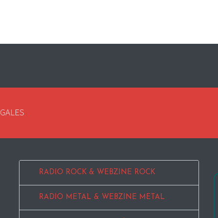
EGALES
RADIO ROCK & WEBZINE ROCK
RADIO METAL & WEBZINE METAL