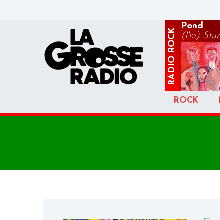
Pond
ROCK
(I'm) Stu
RADIO
ROCK