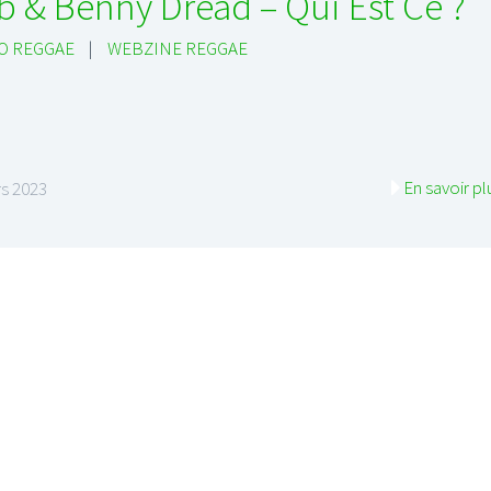
b & Benny Dread – Qui Est Ce ?
O REGGAE
|
WEBZINE REGGAE
En savoir pl
s 2023