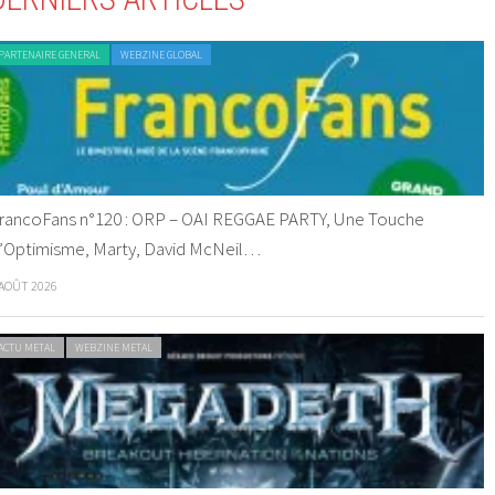
PARTENAIRE GENERAL
WEBZINE GLOBAL
rancoFans n°120 : ORP – OAI REGGAE PARTY, Une Touche
’Optimisme, Marty, David McNeil…
 AOÛT 2026
ACTU METAL
WEBZINE METAL