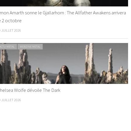
mon Amarth sonne le Gjallarhorn : The Allfather Awakens arrivera
e 2 octobre
0 JUILLET 2026
ACTU METAL
WEBZINE METAL
helsea Wolfe dévoile The Dark
9 JUILLET 2026