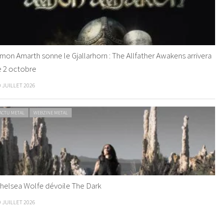
mon Amarth sonne le Gjallarhorn : The Allfather Awakens arrivera
e 2 octobre
0 JUILLET 2026
ACTU METAL
WEBZINE METAL
helsea Wolfe dévoile The Dark
9 JUILLET 2026