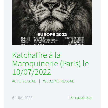
Katchafire à la
Maroquinerie (Paris) le
10/07/2022
ACTU REGGAE
|
WEBZINE REGGAE
En savoir plus
6 juillet 2022