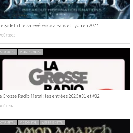
egadeth tire sa révérence à Paris et Lyon en 2027
 AOÛT 2026
ACTU METAL
WEBZINE METAL
a Grosse Radio Metal : les entrées 2026 #31 et #32
 AOÛT 2026
ACTU METAL
VIDEO METAL
WEBZINE METAL