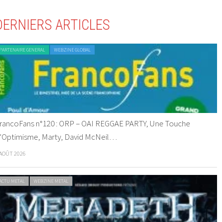
DERNIERS ARTICLES
PARTENAIRE GENERAL
WEBZINE GLOBAL
rancoFans n°120 : ORP – OAI REGGAE PARTY, Une Touche
’Optimisme, Marty, David McNeil…
 AOÛT 2026
ACTU METAL
WEBZINE METAL