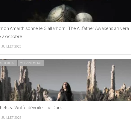
mon Amarth sonne le Gjallarhorn : The Allfather Awakens arrivera
e 2 octobre
0 JUILLET 2026
ACTU METAL
WEBZINE METAL
helsea Wolfe dévoile The Dark
9 JUILLET 2026