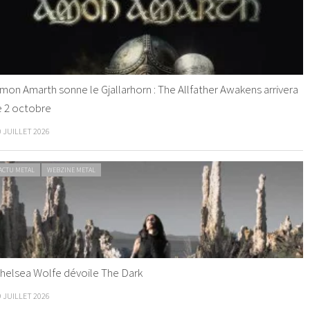
mon Amarth sonne le Gjallarhorn : The Allfather Awakens arrivera
e 2 octobre
0 JUILLET 2026
ACTU METAL
WEBZINE METAL
helsea Wolfe dévoile The Dark
9 JUILLET 2026