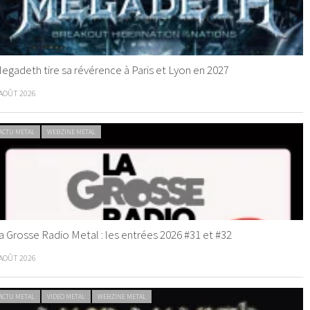
egadeth tire sa révérence à Paris et Lyon en 2027
 AOÛT 2026
ACTU METAL
WEBZINE METAL
a Grosse Radio Metal : les entrées 2026 #31 et #32
 AOÛT 2026
ACTU METAL
VIDEO METAL
WEBZINE METAL