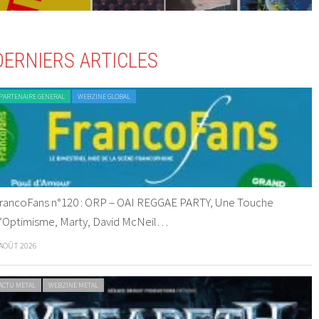
DERNIERS ARTICLES
PARTENAIRE GENERAL
WEBZINE GLOBAL
rancoFans n°120 : ORP – OAI REGGAE PARTY, Une Touche
’Optimisme, Marty, David McNeil…
 AOÛT 2026
ACTU METAL
WEBZINE METAL