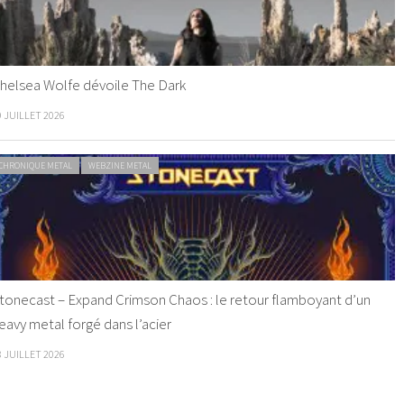
helsea Wolfe dévoile The Dark
9 JUILLET 2026
CHRONIQUE METAL
WEBZINE METAL
tonecast – Expand Crimson Chaos : le retour flamboyant d’un
eavy metal forgé dans l’acier
8 JUILLET 2026