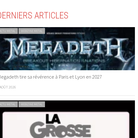
DERNIERS ARTICLES
ACTU METAL
WEBZINE METAL
egadeth tire sa révérence à Paris et Lyon en 2027
 AOÛT 2026
ACTU METAL
WEBZINE METAL