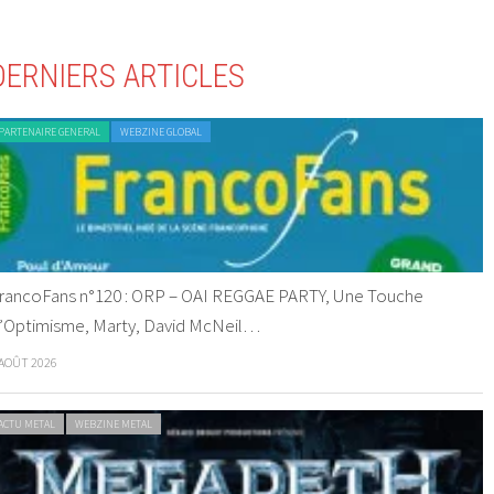
DERNIERS ARTICLES
PARTENAIRE GENERAL
WEBZINE GLOBAL
rancoFans n°120 : ORP – OAI REGGAE PARTY, Une Touche
’Optimisme, Marty, David McNeil…
 AOÛT 2026
ACTU METAL
WEBZINE METAL