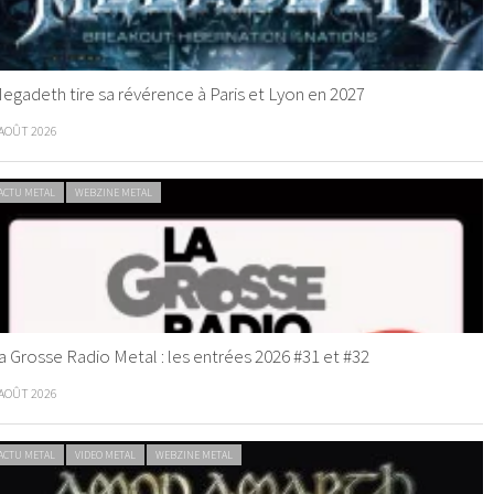
egadeth tire sa révérence à Paris et Lyon en 2027
 AOÛT 2026
ACTU METAL
WEBZINE METAL
a Grosse Radio Metal : les entrées 2026 #31 et #32
 AOÛT 2026
ACTU METAL
VIDEO METAL
WEBZINE METAL