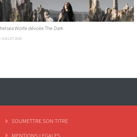
helsea Wolfe dévoile The Dark
9 JUILLET 2026
SOUMETTRE SON TITRE
MENTIONS LEGALES