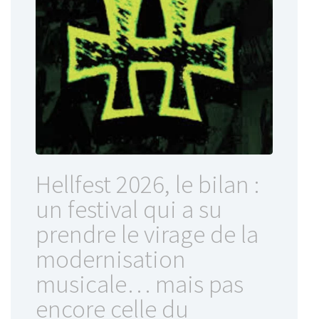
Hellfest 2026, le bilan :
un festival qui a su
prendre le virage de la
modernisation
musicale… mais pas
encore celle du