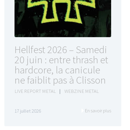
Hellfest 2026 – Samedi
20 juin : entre thrash et
hardcore, la canicule
ne faiblit pas à Clisson
LIVE REPORT METAL
|
WEBZINE METAL
En savoir plus
17 juillet 2026