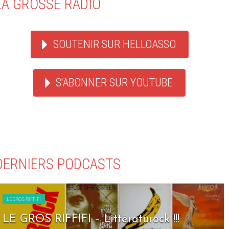
LA GROSSE RADIO
SOUTENIR SUR HELLOASSO
S'ABONNER SUR YOUTUBE
DERNIERS PODCASTS
LE GROS RIFFIFI
LE GROS RIFFIFI – Littératurock !!!