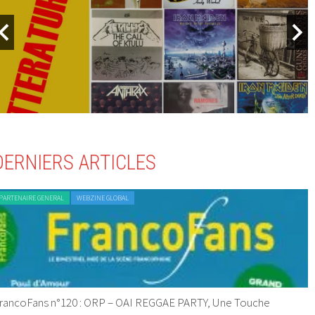
DERNIERS ARTICLES
PARTENAIRE GENERAL
WEBZINE GLOBAL
rancoFans n°120 : ORP – OAI REGGAE PARTY, Une Touche