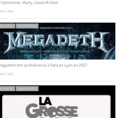
’Optimisme, Marty, David McNeil…
 AOÛT 2026
ACTU METAL
WEBZINE METAL
egadeth tire sa révérence à Paris et Lyon en 2027
 AOÛT 2026
ACTU METAL
WEBZINE METAL