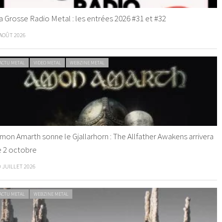
a Grosse Radio Metal : les entrées 2026 #31 et #32
 AOÛT 2026
ACTU METAL
VIDEO METAL
WEBZINE METAL
mon Amarth sonne le Gjallarhorn : The Allfather Awakens arrivera
e 2 octobre
0 JUILLET 2026
ACTU METAL
WEBZINE METAL