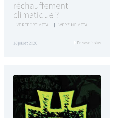
réchauffement
climatique ?
LIVE REPORT METAL
|
WEBZINE METAL
En savoir plus
18 juillet 2026