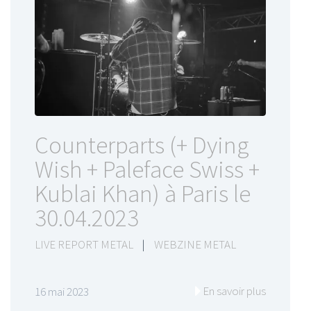
Counterparts (+ Dying
Wish + Paleface Swiss +
Kublai Khan) à Paris le
30.04.2023
LIVE REPORT METAL
|
WEBZINE METAL
En savoir plus
16 mai 2023