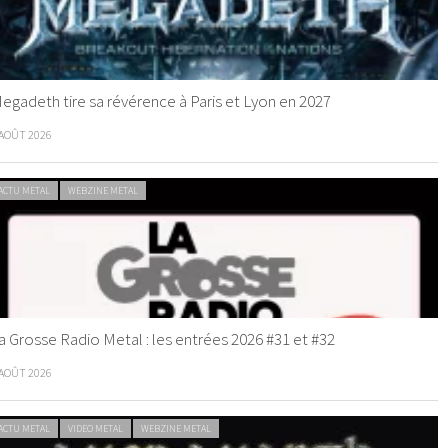
egadeth tire sa révérence à Paris et Lyon en 2027
 AOÛT 2026
ACTU METAL
WEBZINE METAL
a Grosse Radio Metal : les entrées 2026 #31 et #32
 AOÛT 2026
ACTU METAL
VIDEO METAL
WEBZINE METAL