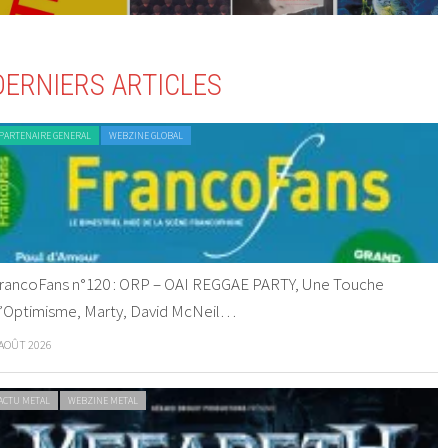
DERNIERS ARTICLES
PARTENAIRE GENERAL
WEBZINE GLOBAL
rancoFans n°120 : ORP – OAI REGGAE PARTY, Une Touche
’Optimisme, Marty, David McNeil…
 AOÛT 2026
ACTU METAL
WEBZINE METAL