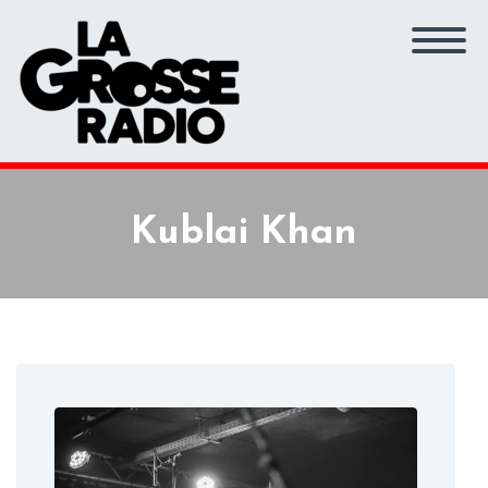
Kublai Khan