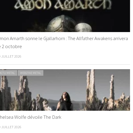
mon Amarth sonne le Gjallarhorn : The Allfather Awakens arrivera
e 2 octobre
0 JUILLET 2026
ACTU METAL
WEBZINE METAL
helsea Wolfe dévoile The Dark
9 JUILLET 2026