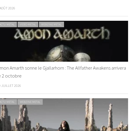
 AOÛT 2026
ACTU METAL
VIDEO METAL
WEBZINE METAL
mon Amarth sonne le Gjallarhorn : The Allfather Awakens arrivera
e 2 octobre
0 JUILLET 2026
ACTU METAL
WEBZINE METAL