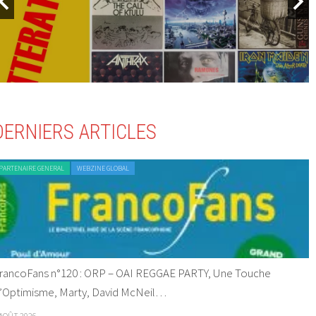
DERNIERS ARTICLES
PARTENAIRE GENERAL
WEBZINE GLOBAL
rancoFans n°120 : ORP – OAI REGGAE PARTY, Une Touche
’Optimisme, Marty, David McNeil…
 AOÛT 2026