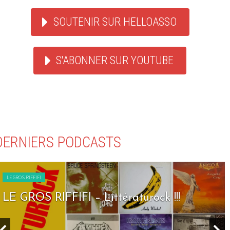
SOUTENIR SUR HELLOASSO
S'ABONNER SUR YOUTUBE
DERNIERS PODCASTS
LE GROS RIFFIFI
LE GROS RIFFIFI – Littératurock !!!