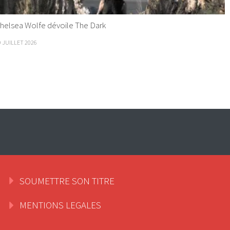
helsea Wolfe dévoile The Dark
9 JUILLET 2026
SOUMETTRE SON TITRE
MENTIONS LEGALES