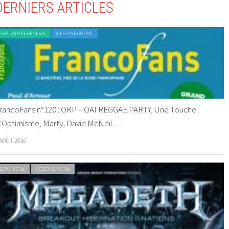
DERNIERS ARTICLES
PARTENAIRE GENERAL
WEBZINE GLOBAL
rancoFans n°120 : ORP – OAI REGGAE PARTY, Une Touche
’Optimisme, Marty, David McNeil…
 AOÛT 2026
ACTU METAL
WEBZINE METAL