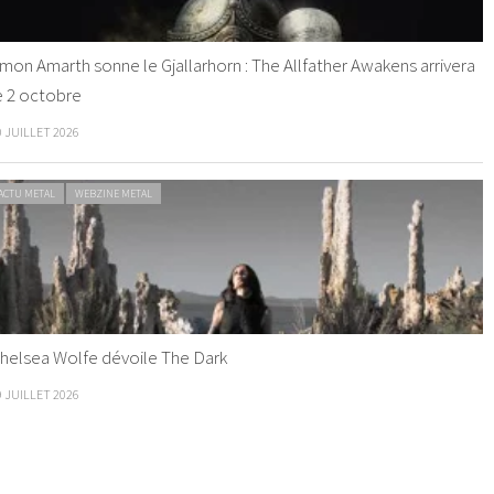
mon Amarth sonne le Gjallarhorn : The Allfather Awakens arrivera
e 2 octobre
0 JUILLET 2026
ACTU METAL
WEBZINE METAL
helsea Wolfe dévoile The Dark
9 JUILLET 2026