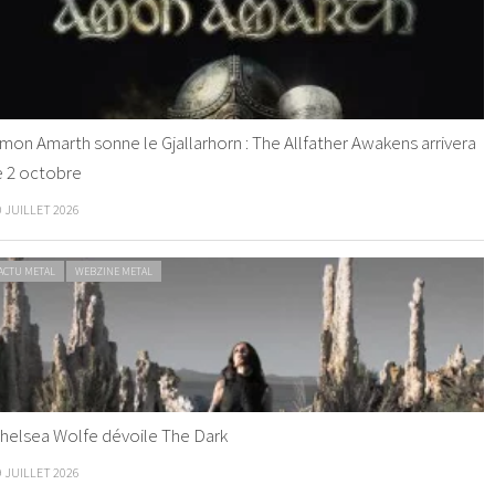
mon Amarth sonne le Gjallarhorn : The Allfather Awakens arrivera
e 2 octobre
0 JUILLET 2026
ACTU METAL
WEBZINE METAL
helsea Wolfe dévoile The Dark
9 JUILLET 2026