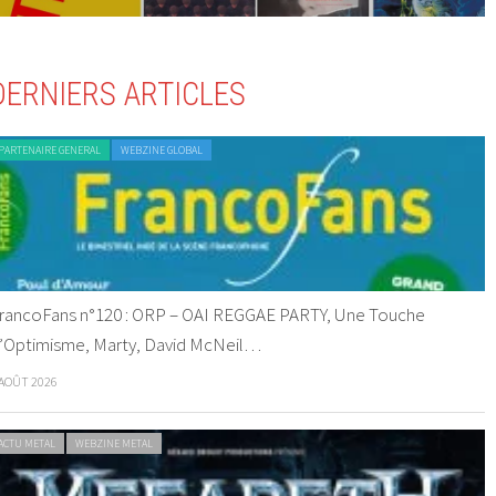
DERNIERS ARTICLES
PARTENAIRE GENERAL
WEBZINE GLOBAL
rancoFans n°120 : ORP – OAI REGGAE PARTY, Une Touche
’Optimisme, Marty, David McNeil…
 AOÛT 2026
ACTU METAL
WEBZINE METAL