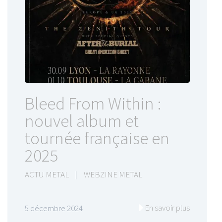
Bleed From Within :
nouvel album et
tournée française en
2025
ACTU METAL
|
WEBZINE METAL
En savoir plus
5 décembre 2024