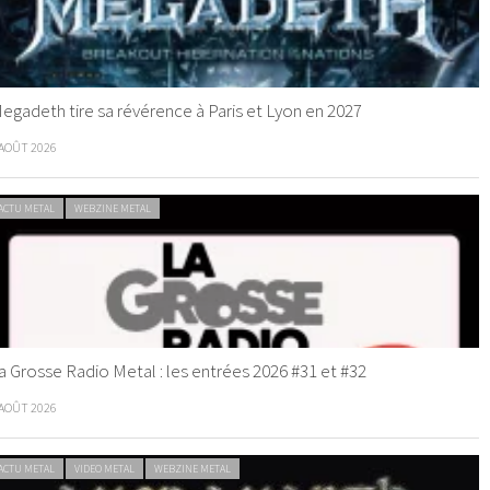
egadeth tire sa révérence à Paris et Lyon en 2027
 AOÛT 2026
ACTU METAL
WEBZINE METAL
a Grosse Radio Metal : les entrées 2026 #31 et #32
 AOÛT 2026
ACTU METAL
VIDEO METAL
WEBZINE METAL