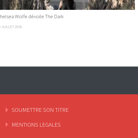
helsea Wolfe dévoile The Dark
9 JUILLET 2026
SOUMETTRE SON TITRE
MENTIONS LEGALES