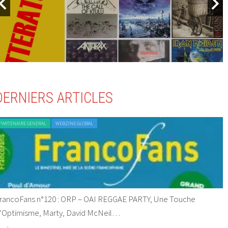
DERNIERS ARTICLES
PARTENAIRE GENERAL
WEBZINE GLOBAL
rancoFans n°120 : ORP – OAI REGGAE PARTY, Une Touche
’Optimisme, Marty, David McNeil…