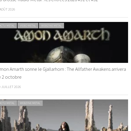
 AOÛT 2026
ACTU METAL
VIDEO METAL
WEBZINE METAL
mon Amarth sonne le Gjallarhorn : The Allfather Awakens arrivera
e 2 octobre
0 JUILLET 2026
ACTU METAL
WEBZINE METAL