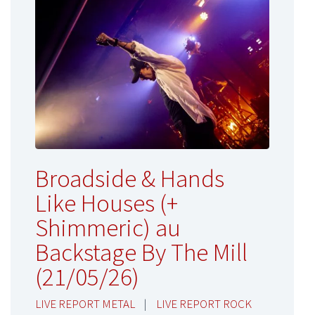
Broadside & Hands
Like Houses (+
Shimmeric) au
Backstage By The Mill
(21/05/26)
LIVE REPORT METAL
|
LIVE REPORT ROCK