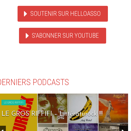
SOUTENIR SUR HELLOASSO
S'ABONNER SUR YOUTUBE
DERNIERS PODCASTS
LE GROS RIFFIFI
LE GROS RIFFIFI – Littératurock !!!