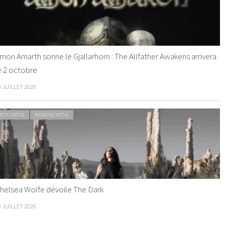
mon Amarth sonne le Gjallarhorn : The Allfather Awakens arrivera
e 2 octobre
0 JUILLET 2026
ACTU METAL
WEBZINE METAL
helsea Wolfe dévoile The Dark
9 JUILLET 2026