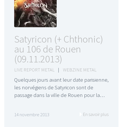
Satyricon (+ Chthonic)
au 106 de Rouen
(09.11.2013)
LIVE REPORT METAL
|
WEBZINE METAL
Quelques jours avant leur date parisienne,
les norvégiens de Satyricon sont de
passage dans la ville de Rouen pour la…
En savoir plus
14 novembre 2013