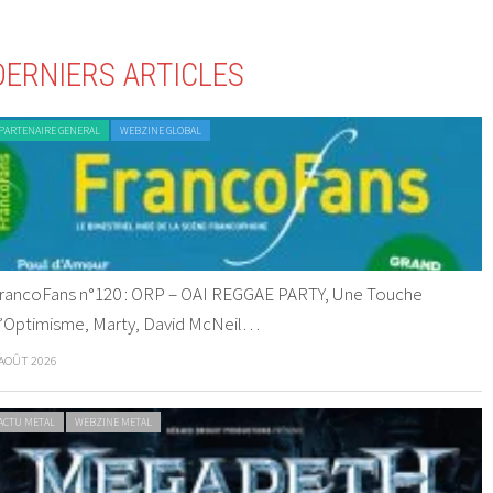
DERNIERS ARTICLES
PARTENAIRE GENERAL
WEBZINE GLOBAL
rancoFans n°120 : ORP – OAI REGGAE PARTY, Une Touche
’Optimisme, Marty, David McNeil…
 AOÛT 2026
ACTU METAL
WEBZINE METAL