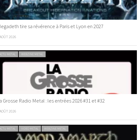
egadeth tire sa révérence à Paris et Lyon en 2027
 AOÛT 2026
ACTU METAL
WEBZINE METAL
a Grosse Radio Metal : les entrées 2026 #31 et #32
 AOÛT 2026
ACTU METAL
VIDEO METAL
WEBZINE METAL