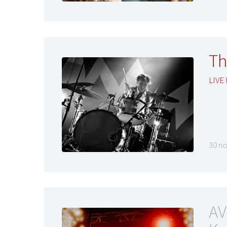
Th
LIVE
30 n
AV