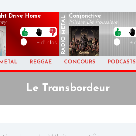
ght Drive Home
Conjonctive
METAL
rey
Misere De Poussiere
RADIO
+ d'infos
+ 
METAL
REGGAE
CONCOURS
PODCASTS
Le Transbordeur