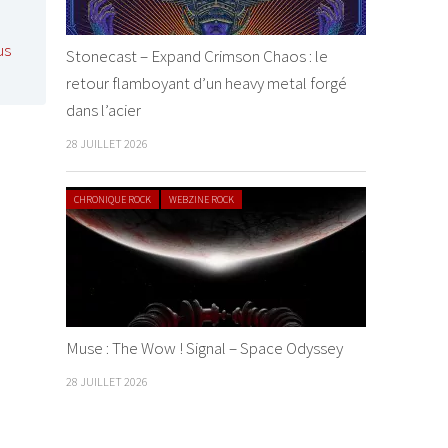
us
Stonecast – Expand Crimson Chaos : le
retour flamboyant d’un heavy metal forgé
dans l’acier
28 JUILLET 2026
CHRONIQUE ROCK
WEBZINE ROCK
Muse : The Wow ! Signal – Space Odyssey
28 JUILLET 2026