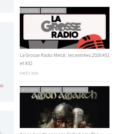
ACTU METAL
WEBZINE METAL
La Grosse Radio Metal : les entrées 2026 #31
et #32
4 AOÛT 2026
us
ACTU METAL
VIDEO METAL
WEBZINE METAL