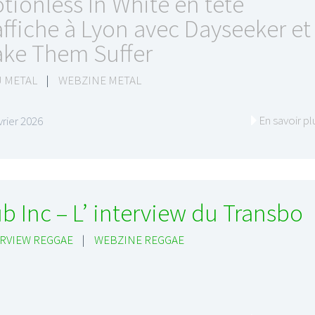
tionless In White en tête
affiche à Lyon avec Dayseeker et
ke Them Suffer
 METAL
|
WEBZINE METAL
En savoir pl
vrier 2026
b Inc – L’ interview du Transbo
RVIEW REGGAE
|
WEBZINE REGGAE