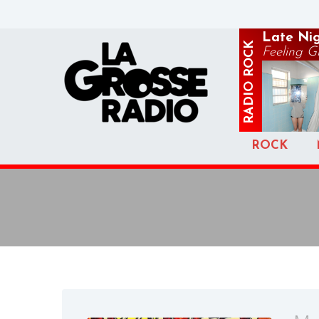
Late Ni
ROCK
Feeling G
RADIO
ROCK