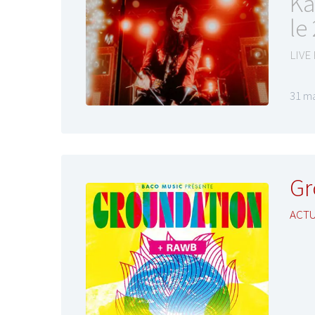
Ka
le
LIVE
31 ma
Gr
ACTU