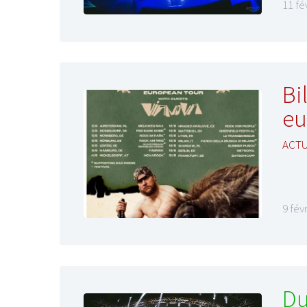
11 fé
Bi
eu
ACTU
9 fév
Du