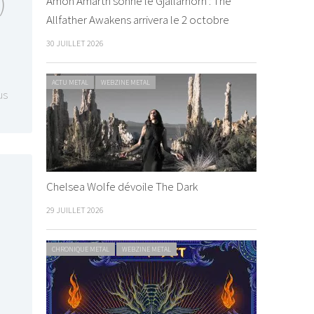
)
Amon Amarth sonne le Gjallarhorn : The
Allfather Awakens arrivera le 2 octobre
30 JUILLET 2026
ACTU METAL
WEBZINE METAL
us
Chelsea Wolfe dévoile The Dark
29 JUILLET 2026
CHRONIQUE METAL
WEBZINE METAL