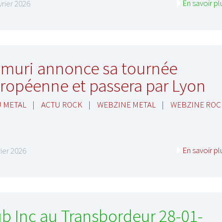
En savoir pl
vrier 2026
lmuri annonce sa tournée
ropéenne et passera par Lyon
 METAL
|
ACTU ROCK
|
WEBZINE METAL
|
WEBZINE ROC
En savoir pl
rier 2026
b Inc au Transbordeur 28-01-