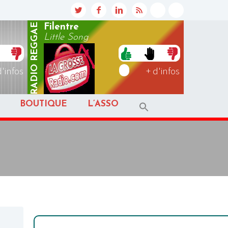
REGGAE
Filentre
Little Song
RADIO
d'infos
+ d'infos
BOUTIQUE
L’ASSO