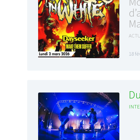
Mo
d’
Ma
ACTU
18 fé
Du
INTE