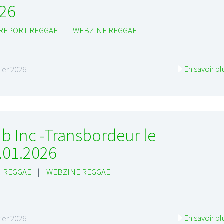
26
 REPORT REGGAE
|
WEBZINE REGGAE
En savoir pl
rier 2026
I
LE GROS RIFFIFI
S RIFFIFI –
LE GROS RIFFIFI – Su
as Riffifi 2025 !!!
The Covers !!!
b Inc -Transbordeur le
.01.2026
 REGGAE
|
WEBZINE REGGAE
En savoir pl
vier 2026