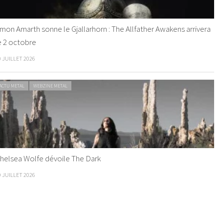
mon Amarth sonne le Gjallarhorn : The Allfather Awakens arrivera
e 2 octobre
0 JUILLET 2026
ACTU METAL
WEBZINE METAL
helsea Wolfe dévoile The Dark
9 JUILLET 2026