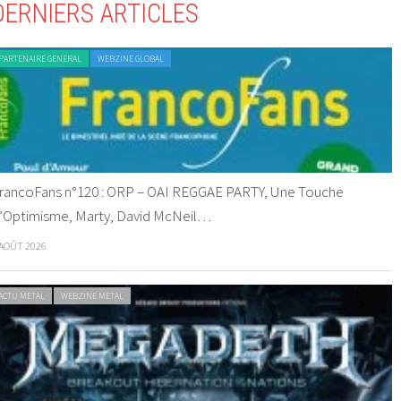
DERNIERS ARTICLES
PARTENAIRE GENERAL
WEBZINE GLOBAL
rancoFans n°120 : ORP – OAI REGGAE PARTY, Une Touche
’Optimisme, Marty, David McNeil…
 AOÛT 2026
ACTU METAL
WEBZINE METAL