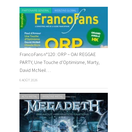
PARTENAIRE GENERAL
WEBZINE GLOBAL
FrancoFans n°120 : ORP – OAI REGGAE
PARTY, Une Touche d’Optimisme, Marty,
David McNeil…
6 AOÛT 2026
ACTU METAL
WEBZINE METAL