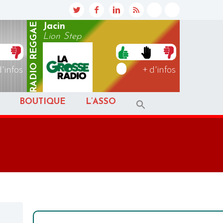
REGGAE
Jacin
Lion Step
RADIO
d'infos
+ d'infos
BOUTIQUE
L’ASSO