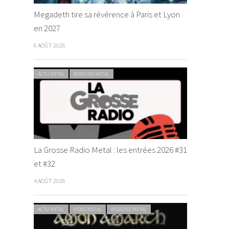
Megadeth tire sa révérence à Paris et Lyon
en 2027
6 AOÛT 2026
ACTU METAL
WEBZINE METAL
La Grosse Radio Metal : les entrées 2026 #31
et #32
4 AOÛT 2026
ACTU METAL
VIDEO METAL
WEBZINE METAL