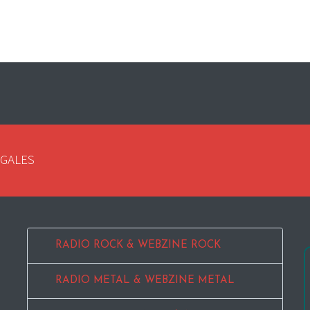
EGALES
RADIO ROCK & WEBZINE ROCK
RADIO METAL & WEBZINE METAL