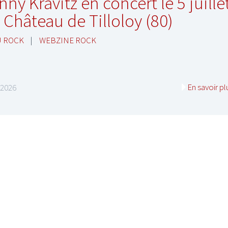
nny Kravitz en concert le 5 juille
 Château de Tilloloy (80)
U ROCK
|
WEBZINE ROCK
En savoir pl
n 2026