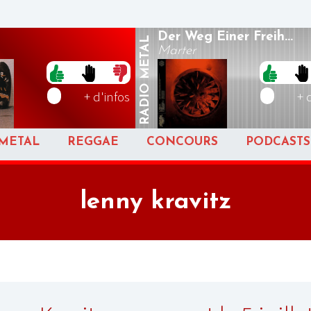
Der Weg Einer Freih...
METAL
Marter
RADIO
+ d'infos
+ 
METAL
REGGAE
CONCOURS
PODCASTS
lenny kravitz