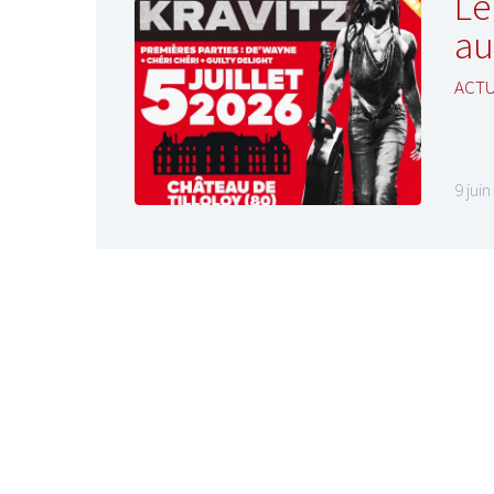
Le
au
ACT
9 jui