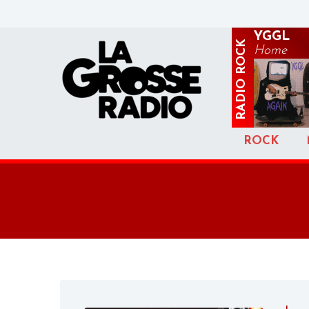
YGGL
ROCK
Home
RADIO
ROCK