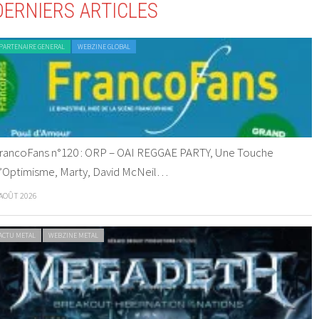
DERNIERS ARTICLES
PARTENAIRE GENERAL
WEBZINE GLOBAL
rancoFans n°120 : ORP – OAI REGGAE PARTY, Une Touche
’Optimisme, Marty, David McNeil…
 AOÛT 2026
ACTU METAL
WEBZINE METAL