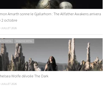
mon Amarth sonne le Gjallarhorn : The Allfather Awakens arrivera
e 2 octobre
0 JUILLET 2026
ACTU METAL
WEBZINE METAL
helsea Wolfe dévoile The Dark
9 JUILLET 2026