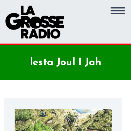
lesta Joul I Jah