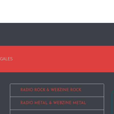
EGALES
RADIO ROCK & WEBZINE ROCK
RADIO METAL & WEBZINE METAL