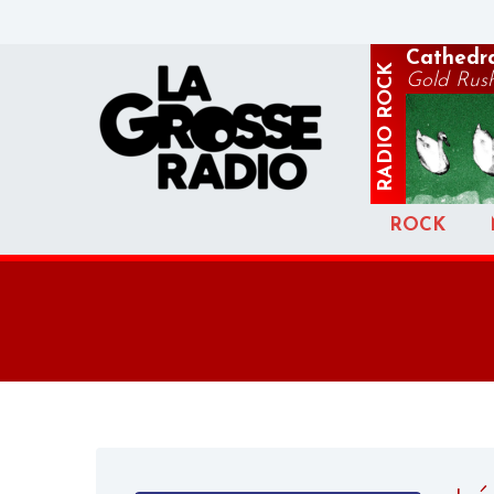
Cathedr
ROCK
Gold Rus
RADIO
ROCK