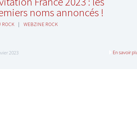
vitation France 2023 : les
emiers noms annoncés !
U ROCK
|
WEBZINE ROCK
En savoir pl
nvier 2023