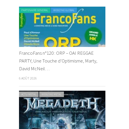
PARTENAIRE GENERAL
WEBZINE GLOBAL
FrancoFans n°120 : ORP – OAI REGGAE
PARTY, Une Touche d’Optimisme, Marty,
David McNeil…
6 AOÛT 2026
ACTU METAL
WEBZINE METAL