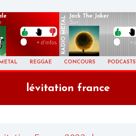
ale
Jack The Joker
METAL
h
Sun
RADIO
+ d'infos
+ 
METAL
REGGAE
CONCOURS
PODCASTS
lévitation france