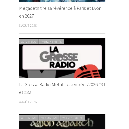
Megadeth tire sa révérence à Paris et Lyon
en 2027
6 AOÛT 2026
ACTU METAL
WEBZINE METAL
La Grosse Radio Metal : les entrées 2026 #31
et #32
4 AOÛT 2026
ACTU METAL
VIDEO METAL
WEBZINE METAL