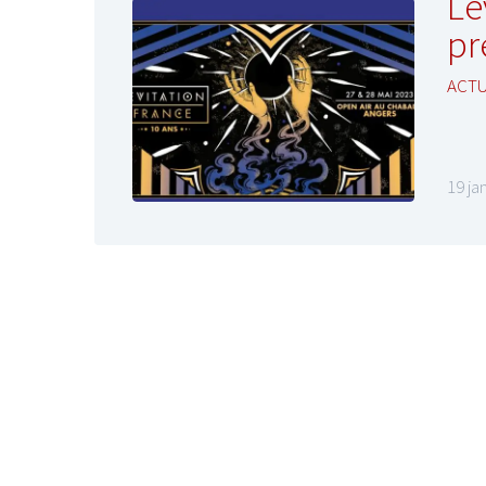
Lé
pr
ACT
19 ja