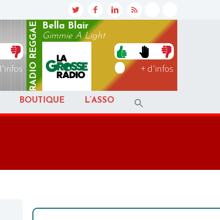
REGGAE
Bella Blair
Gimmie A Light
RADIO
d'infos
+ d'infos
BOUTIQUE
L’ASSO