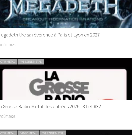
egadeth tire sa révérence à Paris et Lyon en 2027
 AOÛT 2026
ACTU METAL
WEBZINE METAL
a Grosse Radio Metal : les entrées 2026 #31 et #32
 AOÛT 2026
ACTU METAL
VIDEO METAL
WEBZINE METAL