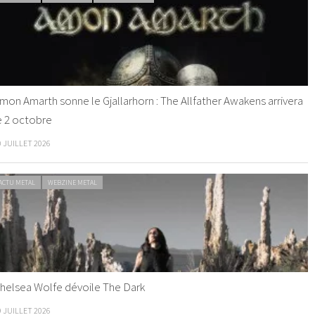
mon Amarth sonne le Gjallarhorn : The Allfather Awakens arrivera
e 2 octobre
0 JUILLET 2026
ACTU METAL
WEBZINE METAL
helsea Wolfe dévoile The Dark
9 JUILLET 2026