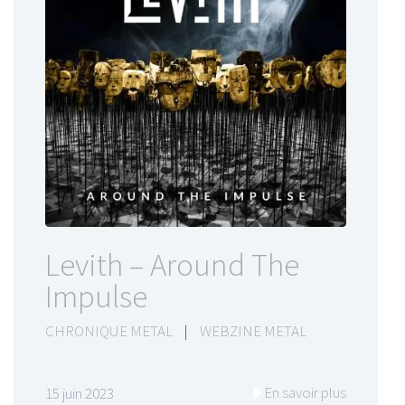
Levith – Around The
Impulse
CHRONIQUE METAL
|
WEBZINE METAL
En savoir plus
15 juin 2023