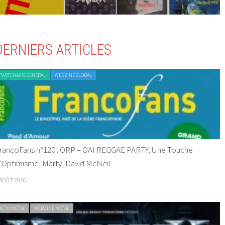
DERNIERS ARTICLES
PARTENAIRE GENERAL
WEBZINE GLOBAL
rancoFans n°120 : ORP – OAI REGGAE PARTY, Une Touche
’Optimisme, Marty, David McNeil…
 AOÛT 2026
ACTU METAL
WEBZINE METAL