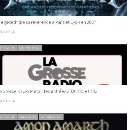
egadeth tire sa révérence à Paris et Lyon en 2027
 AOÛT 2026
ACTU METAL
WEBZINE METAL
a Grosse Radio Metal : les entrées 2026 #31 et #32
 AOÛT 2026
ACTU METAL
VIDEO METAL
WEBZINE METAL