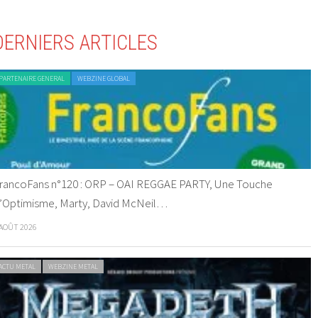
DERNIERS ARTICLES
PARTENAIRE GENERAL
WEBZINE GLOBAL
rancoFans n°120 : ORP – OAI REGGAE PARTY, Une Touche
’Optimisme, Marty, David McNeil…
 AOÛT 2026
ACTU METAL
WEBZINE METAL