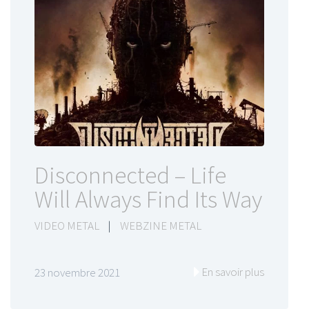
Disconnected – Life
Will Always Find Its Way
VIDEO METAL
|
WEBZINE METAL
En savoir plus
23 novembre 2021