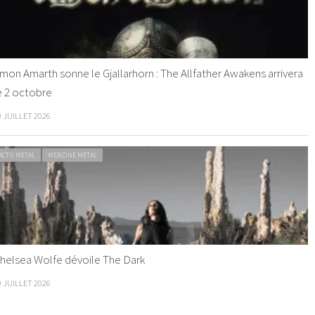
mon Amarth sonne le Gjallarhorn : The Allfather Awakens arrivera
e 2 octobre
0 JUILLET 2026
ACTU METAL
WEBZINE METAL
helsea Wolfe dévoile The Dark
9 JUILLET 2026