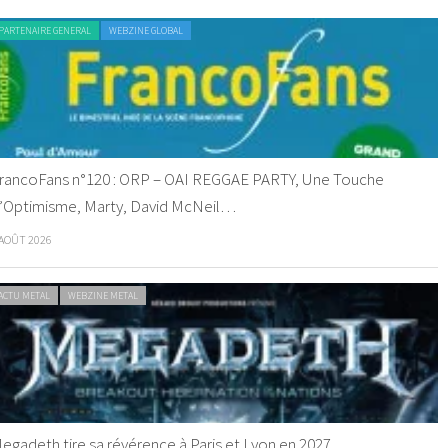
PARTENAIRE GENERAL
WEBZINE GLOBAL
rancoFans n°120 : ORP – OAI REGGAE PARTY, Une Touche
’Optimisme, Marty, David McNeil…
 AOÛT 2026
ACTU METAL
WEBZINE METAL
egadeth tire sa révérence à Paris et Lyon en 2027