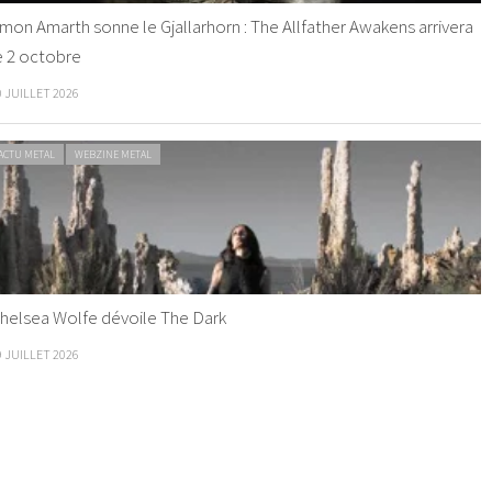
mon Amarth sonne le Gjallarhorn : The Allfather Awakens arrivera
e 2 octobre
0 JUILLET 2026
ACTU METAL
WEBZINE METAL
helsea Wolfe dévoile The Dark
9 JUILLET 2026