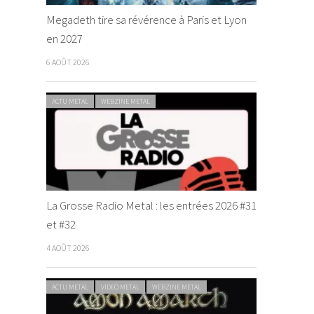
Megadeth tire sa révérence à Paris et Lyon
en 2027
6 AOÛT 2026
ACTU METAL
WEBZINE METAL
La Grosse Radio Metal : les entrées 2026 #31
et #32
4 AOÛT 2026
ACTU METAL
VIDEO METAL
WEBZINE METAL