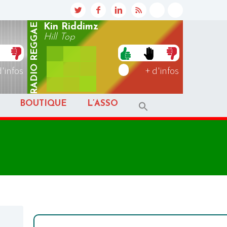
REGGAE
Kin Riddimz
Hill Top
RADIO
d'infos
+ d'infos
BOUTIQUE
L’ASSO