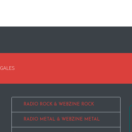
EGALES
RADIO ROCK & WEBZINE ROCK
RADIO METAL & WEBZINE METAL