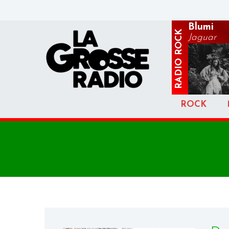
Blumi
ROCK
Jaguar
RADIO
ROCK