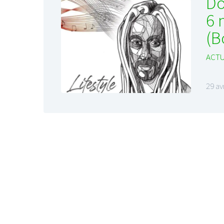
Do
6 
(B
ACTU
29 av