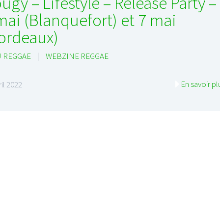
ugy – Lifestyle – Release Party –
mai (Blanquefort) et 7 mai
ordeaux)
 REGGAE
|
WEBZINE REGGAE
En savoir pl
ril 2022