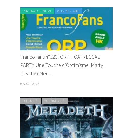
PARTENAIRE GENERAL
WEBZINE GLOBAL
FrancoFans n°120 : ORP – OAI REGGAE
PARTY, Une Touche d’Optimisme, Marty,
David McNeil…
6 AOÛT 2026
ACTU METAL
WEBZINE METAL