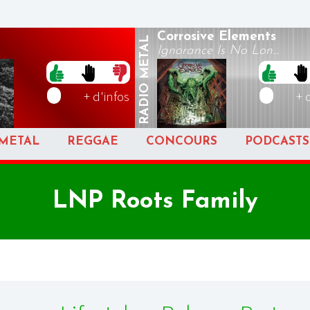
Corrosive Elements
METAL
Ignorance Is No Lon...
RADIO
+ d'infos
+ 
METAL
REGGAE
CONCOURS
PODCASTS
LNP Roots Family