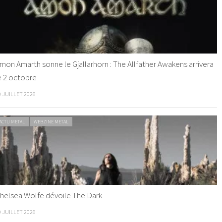
mon Amarth sonne le Gjallarhorn : The Allfather Awakens arrivera
e 2 octobre
0 JUILLET 2026
ACTU METAL
WEBZINE METAL
helsea Wolfe dévoile The Dark
9 JUILLET 2026