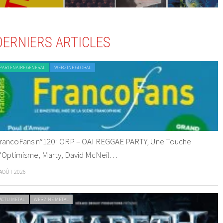
DERNIERS ARTICLES
PARTENAIRE GENERAL
WEBZINE GLOBAL
rancoFans n°120 : ORP – OAI REGGAE PARTY, Une Touche
’Optimisme, Marty, David McNeil…
 AOÛT 2026
ACTU METAL
WEBZINE METAL