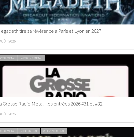
egadeth tire sa révérence à Paris et Lyon en 2027
 AOÛT 2026
ACTU METAL
WEBZINE METAL
a Grosse Radio Metal : les entrées 2026 #31 et #32
 AOÛT 2026
ACTU METAL
VIDEO METAL
WEBZINE METAL