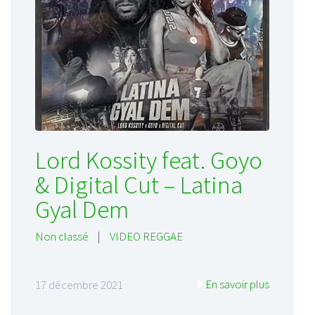
Lord Kossity feat. Goyo
& Digital Cut – Latina
Gyal Dem
Non classé
|
VIDEO REGGAE
En savoir plus
17 décembre 2021