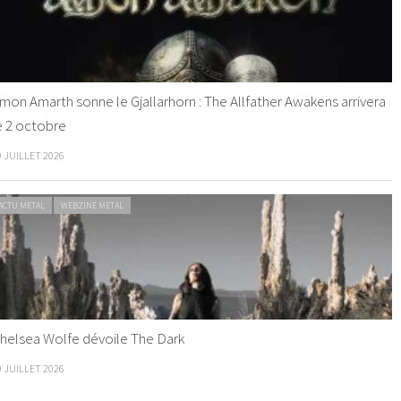
mon Amarth sonne le Gjallarhorn : The Allfather Awakens arrivera
e 2 octobre
0 JUILLET 2026
ACTU METAL
WEBZINE METAL
helsea Wolfe dévoile The Dark
9 JUILLET 2026