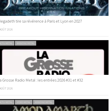
egadeth tire sa révérence à Paris et Lyon en 2027
 AOÛT 2026
ACTU METAL
WEBZINE METAL
a Grosse Radio Metal : les entrées 2026 #31 et #32
 AOÛT 2026
ACTU METAL
VIDEO METAL
WEBZINE METAL