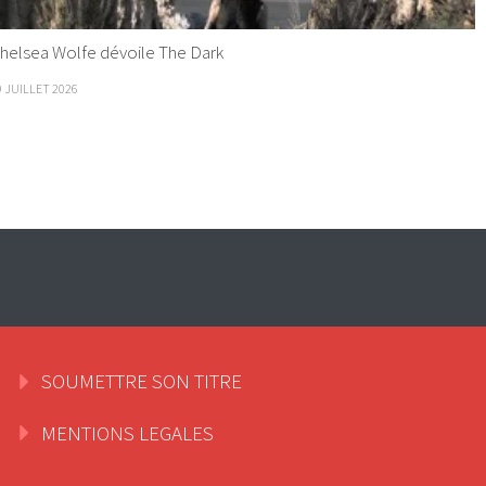
helsea Wolfe dévoile The Dark
9 JUILLET 2026
SOUMETTRE SON TITRE
MENTIONS LEGALES