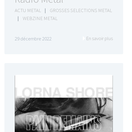
ACTU METAL
|
GROSSES SELECTIONS METAL
|
WEBZINE METAL
En savoir plus
29 décembre 2022