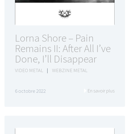
Lorna Shore – Pain
Remains II: After All I’ve
Done, I’ll Disappear
VIDEO METAL
|
WEBZINE METAL
En savoir plus
6 octobre 2022