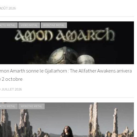
 AOÛT 2026
ACTU METAL
VIDEO METAL
WEBZINE METAL
mon Amarth sonne le Gjallarhorn : The Allfather Awakens arrivera
e 2 octobre
0 JUILLET 2026
ACTU METAL
WEBZINE METAL