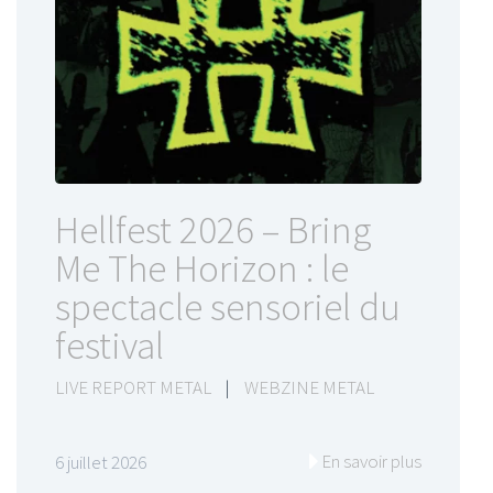
Hellfest 2026 – Bring
Me The Horizon : le
spectacle sensoriel du
festival
LIVE REPORT METAL
|
WEBZINE METAL
En savoir plus
6 juillet 2026