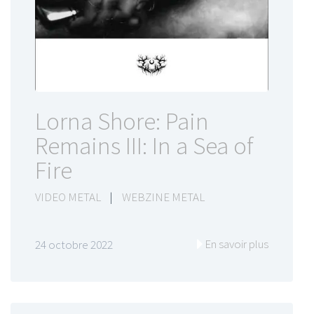
Lorna Shore: Pain
Remains III: In a Sea of
Fire
VIDEO METAL
|
WEBZINE METAL
En savoir plus
24 octobre 2022