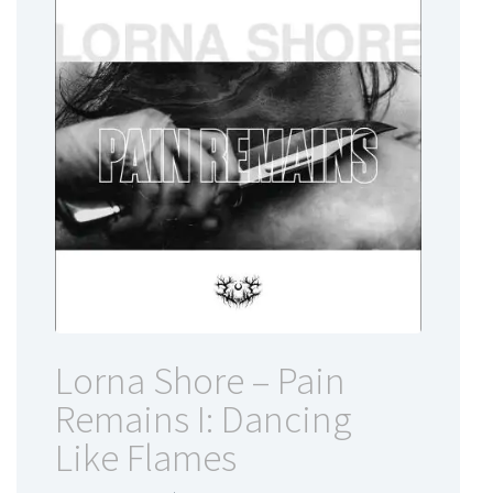
Lorna Shore – Pain
Remains I: Dancing
Like Flames