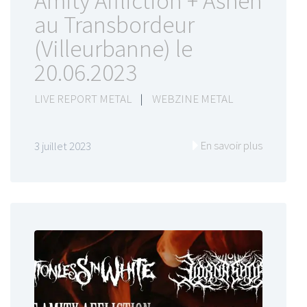
Amity Affliction + Ashen
au Transbordeur
(Villeurbanne) le
20.06.2023
LIVE REPORT METAL
|
WEBZINE METAL
En savoir plus
3 juillet 2023