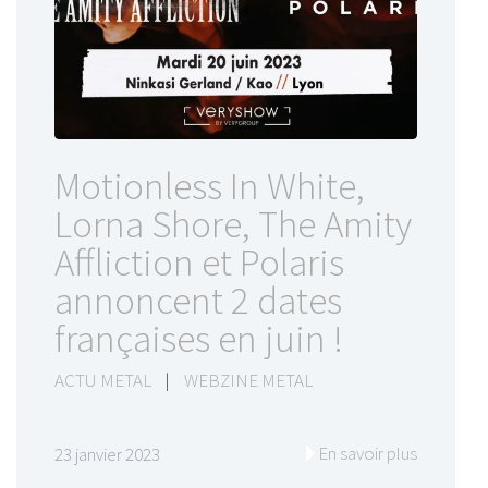
Motionless In White,
Lorna Shore, The Amity
Affliction et Polaris
annoncent 2 dates
françaises en juin !
ACTU METAL
|
WEBZINE METAL
En savoir plus
23 janvier 2023