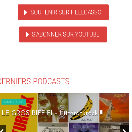
SOUTENIR SUR HELLOASSO
S'ABONNER SUR YOUTUBE
DERNIERS PODCASTS
LE GROS RIFFIFI
LE GROS RIFFIFI – Seven Days To Rock !!!