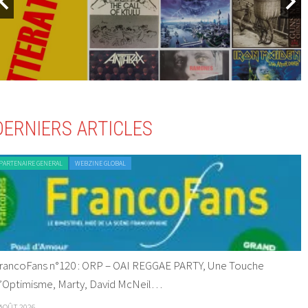
DERNIERS ARTICLES
PARTENAIRE GENERAL
WEBZINE GLOBAL
rancoFans n°120 : ORP – OAI REGGAE PARTY, Une Touche
’Optimisme, Marty, David McNeil…
 AOÛT 2026