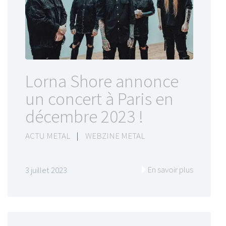
Lorna Shore annonce
un concert à Paris en
décembre 2023 !
ACTU METAL
|
WEBZINE METAL
En savoir plus
3 juillet 2023