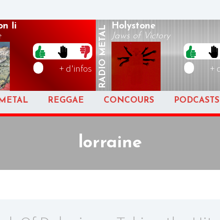
n Ii
Holystone
METAL
e
Jaws of Victory
RADIO
+ d'infos
+ 
METAL
REGGAE
CONCOURS
PODCASTS
lorraine