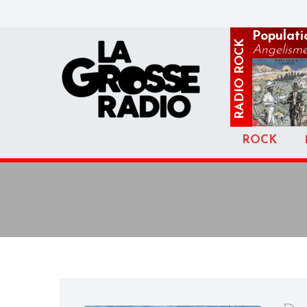
Populatio
ROCK
Angelism
RADIO
ROCK