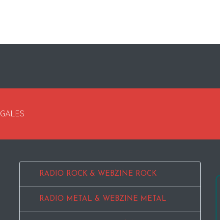
EGALES
RADIO ROCK & WEBZINE ROCK
RADIO METAL & WEBZINE METAL