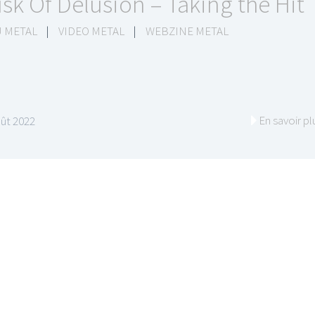
sk Of Delusion – Taking the Hit
 METAL
|
VIDEO METAL
|
WEBZINE METAL
En savoir pl
ût 2022