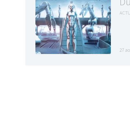
Du
ACTU
27 ao