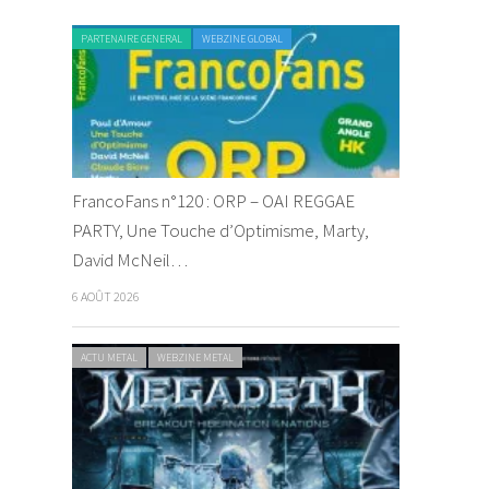
PARTENAIRE GENERAL
WEBZINE GLOBAL
FrancoFans n°120 : ORP – OAI REGGAE
PARTY, Une Touche d’Optimisme, Marty,
David McNeil…
6 AOÛT 2026
ACTU METAL
WEBZINE METAL