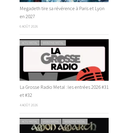
Megadeth tire sa révérence à Paris et Lyon
en 2027
6 AOÛT 2026
ACTU METAL
WEBZINE METAL
La Grosse Radio Metal : les entrées 2026 #31
et #32
4 AOÛT 2026
ACTU METAL
VIDEO METAL
WEBZINE METAL