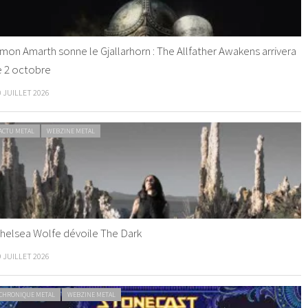
mon Amarth sonne le Gjallarhorn : The Allfather Awakens arrivera
e 2 octobre
0 JUILLET 2026
ACTU METAL
WEBZINE METAL
helsea Wolfe dévoile The Dark
9 JUILLET 2026
CHRONIQUE METAL
WEBZINE METAL