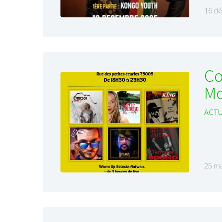
16 d
Co
Mo
ACTU
25 ma