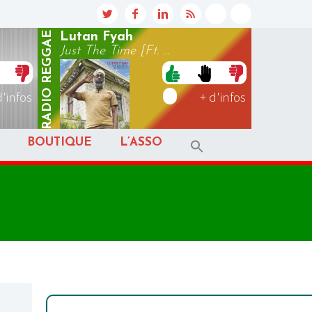
REGGAE
Lutan Fyah
Just The Time [Ft. ...
RADIO
d'infos
+ d'infos
BOUTIQUE
L’ASSO