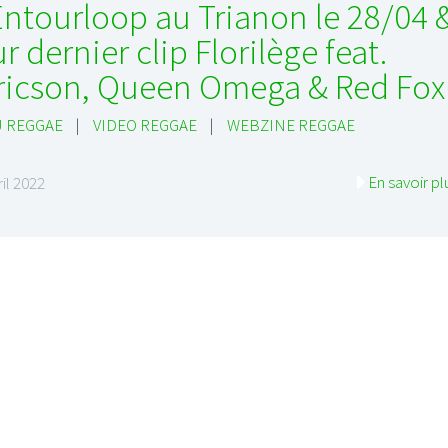
Entourloop au Trianon le 28/04 
ur dernier clip Florilège feat.
ricson, Queen Omega & Red Fox
 REGGAE
|
VIDEO REGGAE
|
WEBZINE REGGAE
I
LE GROS RIFFIFI
En savoir pl
S RIFFIFI –
LE GROS RIFFIFI – Su
ril 2022
as Riffifi 2025 !!!
The Covers !!!