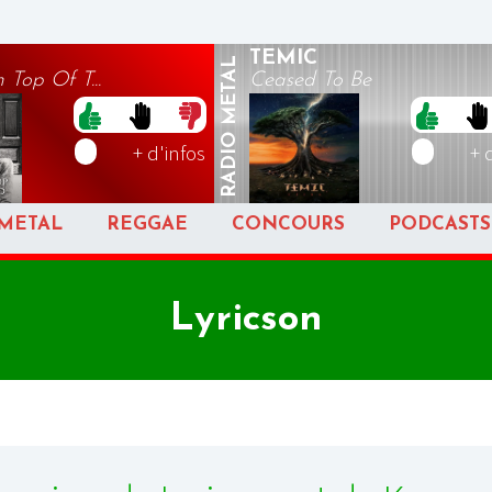
TEMIC
METAL
 Top Of T...
Ceased To Be
RADIO
+ d'infos
+ 
METAL
REGGAE
CONCOURS
PODCASTS
Lyricson