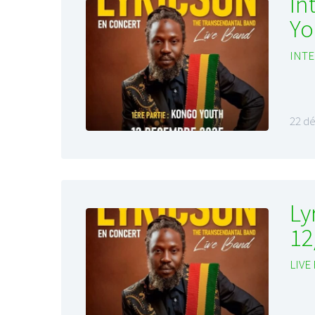
In
Yo
INTE
22 d
Ly
12
LIVE