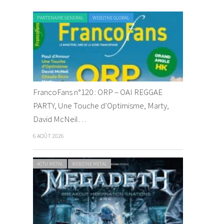
PARTENAIRE GENERAL
WEBZINE GLOBAL
FrancoFans n°120 : ORP – OAI REGGAE
PARTY, Une Touche d’Optimisme, Marty,
David McNeil…
6 AOÛT 2026
ACTU METAL
WEBZINE METAL