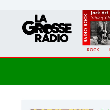
Jack Art
ROCK
Sitting On
RADIO
ROCK