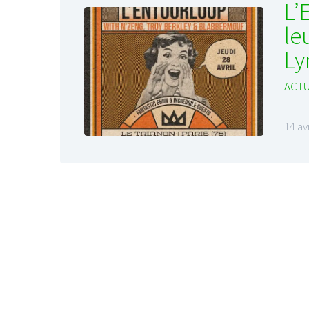
L’
le
Ly
ACTU
LE GROS RIFFIF
LE GRO
14 av
Christm