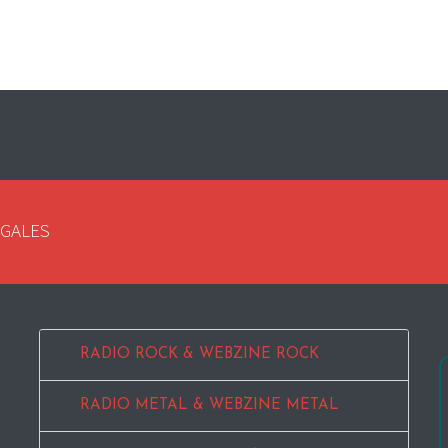
EGALES
RADIO ROCK & WEBZINE ROCK
RADIO METAL & WEBZINE METAL