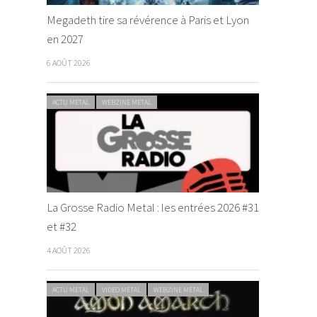
Megadeth tire sa révérence à Paris et Lyon
en 2027
6 AOÛT 2026
ACTU METAL
WEBZINE METAL
La Grosse Radio Metal : les entrées 2026 #31
et #32
4 AOÛT 2026
ACTU METAL
VIDEO METAL
WEBZINE METAL