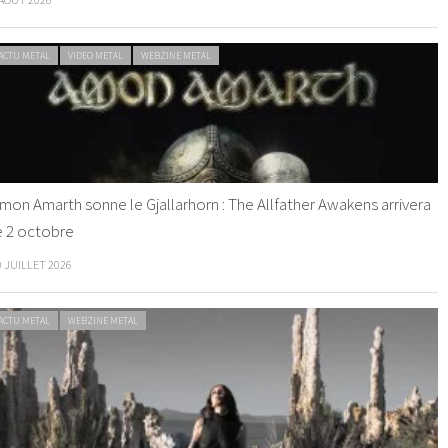
ACTU METAL
VIDEO METAL
WEBZINE METAL
mon Amarth sonne le Gjallarhorn : The Allfather Awakens arrivera
e 2 octobre
0 JUILLET 2026
ACTU METAL
WEBZINE METAL