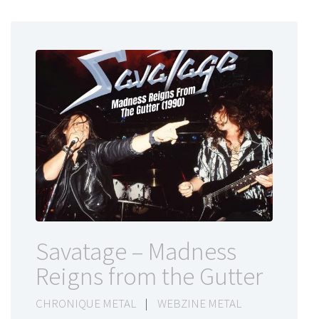
Savatage – Madness
Reigns from the Gutter
CHRONIQUE METAL
|
WEBZINE METAL