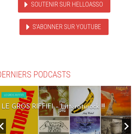
SOUTENIR SUR HELLOASSO
S'ABONNER SUR YOUTUBE
DERNIERS PODCASTS
LE GROS RIFFIFI
LE GROS RIFFIFI – Littératurock !!!