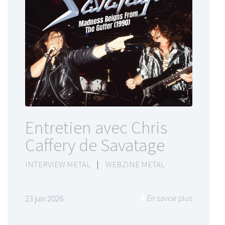
Entretien avec Chris
Caffery de Savatage
INTERVIEW METAL
|
WEBZINE METAL
En savoir plus
23 juin 2026