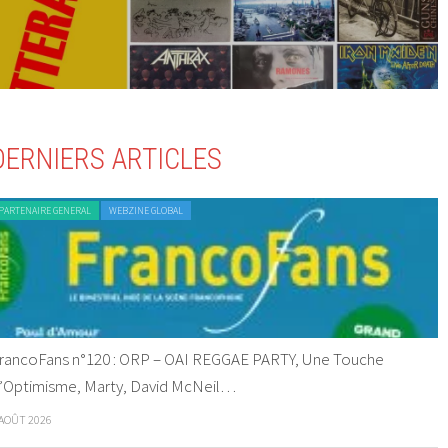
DERNIERS ARTICLES
PARTENAIRE GENERAL
WEBZINE GLOBAL
rancoFans n°120 : ORP – OAI REGGAE PARTY, Une Touche
’Optimisme, Marty, David McNeil…
 AOÛT 2026