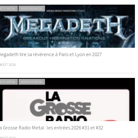
ACTU METAL
WEBZINE METAL
egadeth tire sa révérence à Paris et Lyon en 2027
 AOÛT 2026
ACTU METAL
WEBZINE METAL
a Grosse Radio Metal : les entrées 2026 #31 et #32
 AOÛT 2026