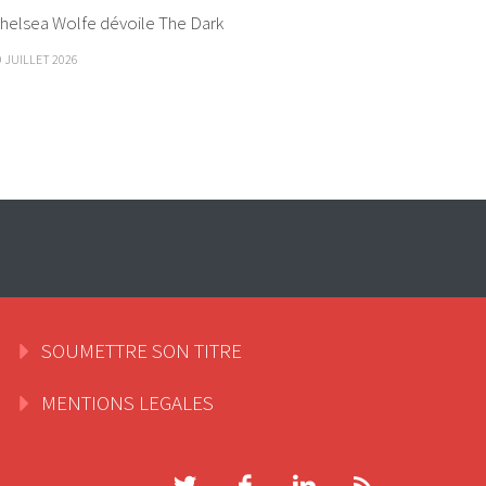
helsea Wolfe dévoile The Dark
9 JUILLET 2026
SOUMETTRE SON TITRE
MENTIONS LEGALES